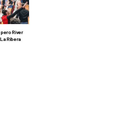
 pero River
 La Ribera