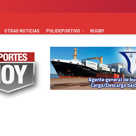
AUTOMOVILISMO
BÁSQUET
FÚTBOL
HANDBALL
HO
OTRAS NOTICIAS
POLIDEPORTIVO
RUGBY