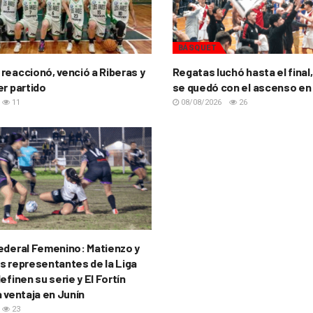
BÁSQUET
reaccionó, venció a Riberas y
Regatas luchó hasta el final,
er partido
se quedó con el ascenso en
11
08/08/2026
26
ederal Femenino: Matienzo y
s representantes de la Liga
efinen su serie y El Fortín
a ventaja en Junín
23