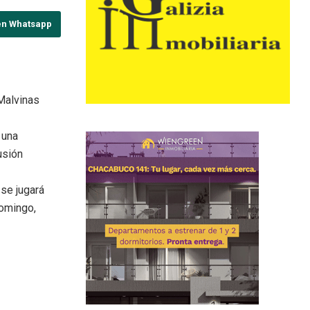
en Whatsapp
“Malvinas
 una
usión
 se jugará
domingo,