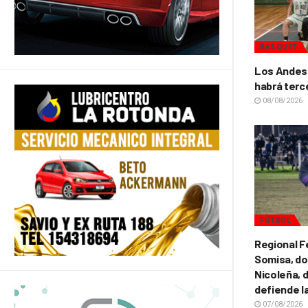
BÁSQUET
Los Andes 
habrá terc
08/08/2026
FÚTBOL
Regional F
Somisa, do
Nicoleña, d
defiende l
07/08/2026