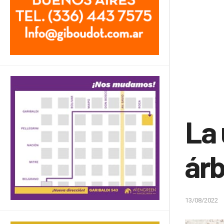
La 
árb
13/08/2022