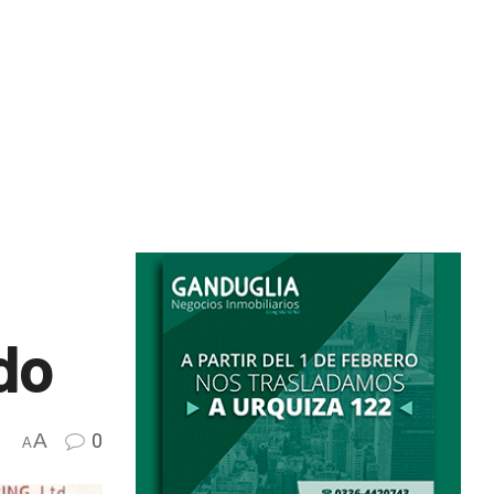
do
A
0
A