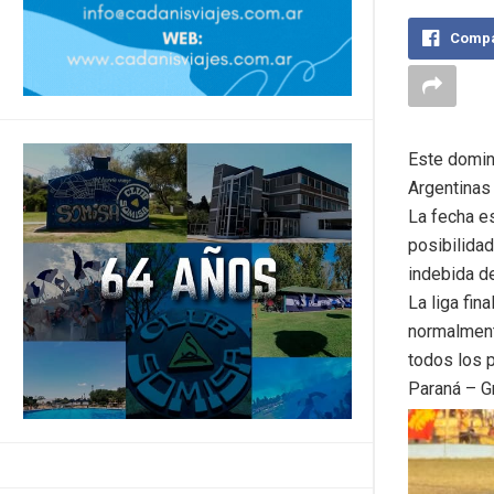
Compa
Este doming
Argentinas 
La fecha e
posibilidad
indebida d
La liga fin
normalment
todos los p
Paraná – G