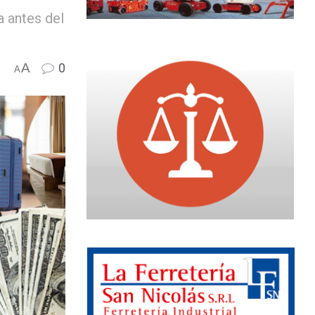
a antes del
A
0
A