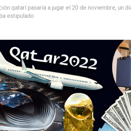
ión qatarí pasaría a jugar el 20 de noviembre, un dí
ba estipulado