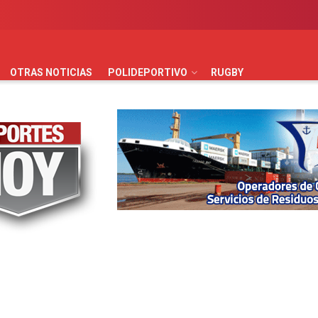
AUTOMOVILISMO
BÁSQUET
FÚTBOL
HANDBALL
HO
OTRAS NOTICIAS
POLIDEPORTIVO
RUGBY