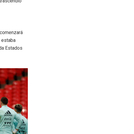
 trascendió
y comenzará
o estaba
nada Estados