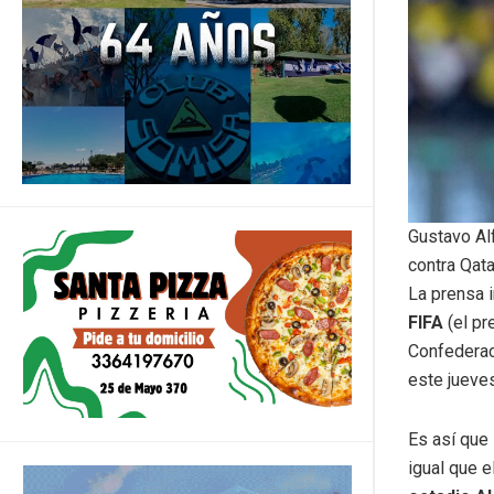
Gustavo Alf
contra Qat
La prensa i
FIFA
(el pr
Confedera
este jueves
Es así que
igual que e