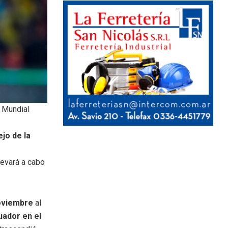
l Mundial
jo de la
levará a cabo
noviembre
al
uador en el