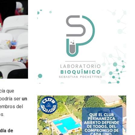
cía que
 podría ser
un
miembros del
es.
 día de