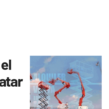
el
Qatar