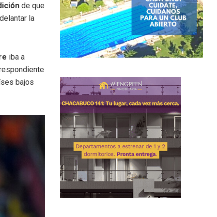
dición
de que
delantar la
bre
iba a
orrespondiente
íses bajos