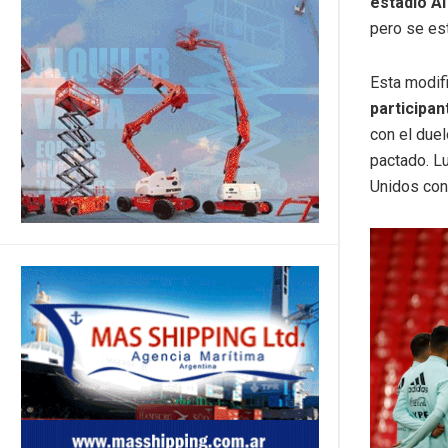
estadio Al
pero se est
Esta modif
participan
con el due
pactado. Lu
Unidos cont