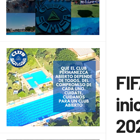
FIF
ini
202