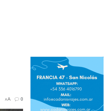
A
0
A