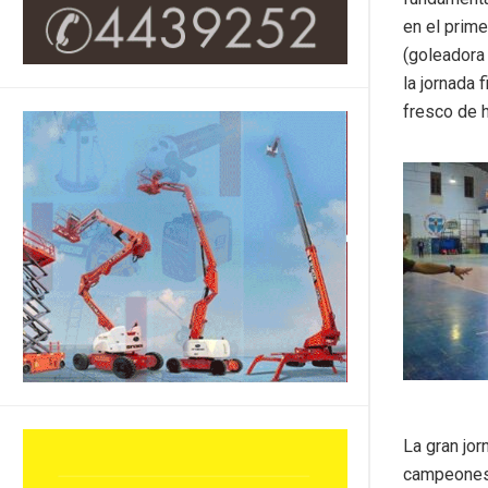
en el prime
(goleadora 
la jornada 
fresco de h
La gran jor
campeones 