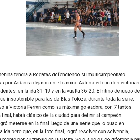
emenina tendrá a Regatas defendiendo su multicampeonato.
as por Ardanza dejaron en el camino Automóvil con dos victorias
entes: en la ida 31-19 y en la vuelta 36-20. El ritmo de juego de
fue insostenible para las de Blas Toloza, durante toda la serie.
o a Victoria Ferrari como su máxima goleadora, con 7 tantos.
a final, habrá clásico de la ciudad para definir al campeón.
gró meterse en la final luego de una serie que lo puso en
la ida pero que, en la foto final, logró resolver con solvencia,
mente por su trabajo en la vuelta. Solo 3 goles de diferencia ha