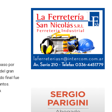
paso por
del gran
do final fue
antos.
.