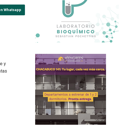
en Whatsapp
te y
stas