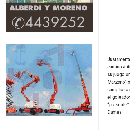
Justamente,
camino a A
su juego en
Marzano) po
cumplió co
el goleado
“presente” 
Damas