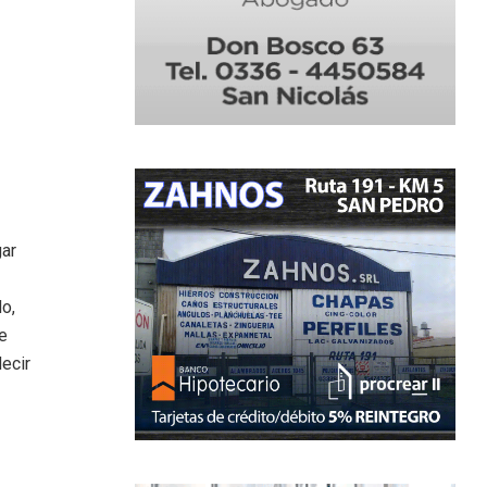
gar
do,
e
ecir