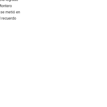
 Montero
l se metió en
el recuerdo