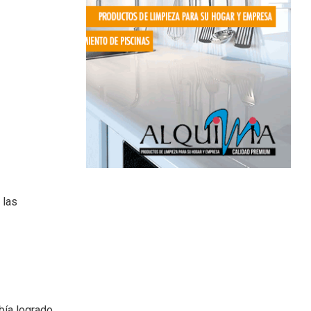
 las
bía logrado