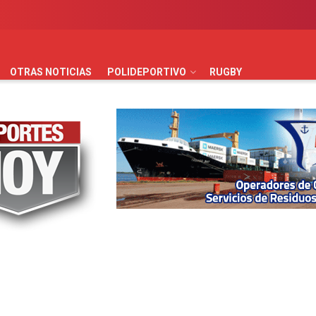
AUTOMOVILISMO
BÁSQUET
FÚTBOL
HANDBALL
HO
OTRAS NOTICIAS
POLIDEPORTIVO
RUGBY