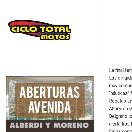
La final f
Las dirigid
muy contund
“náuticas” 
Regatas tuv
Ahora, en l
Belgrano lo
alerta tras 
fundamental