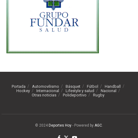
Portada
Automovilismo
Básquet
Fútbol
Handball
Hockey
Internacional
Lifestyle y salud
Nacional
Otras noticias
Polideportivo
Rugby
© 2024
Deportes Hoy
- Powered by
AGC
.