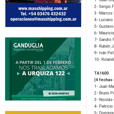
2- Sergio F
3- Marcos K
4- Luciano 
5- Gustavo
6- Mauricio
7- Sandro F
8- Rubén J
9- Iván Pel
10- Roland
TA1600
(4 fechas 
1- Juan Man
2- Bruno Pa
3- Nicolás 
4- Patricio
5- Domingo