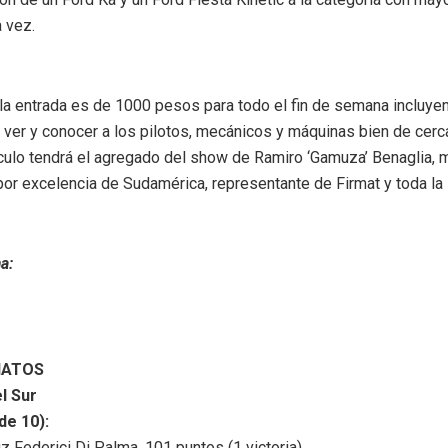
a vez.
 la entrada es de 1000 pesos para todo el fin de semana incluye
 ver y conocer a los pilotos, mecánicos y máquinas bien de cerc
culo tendrá el agregado del show de Ramiro ‘Gamuza’ Benaglia, m
por excelencia de Sudamérica, representante de Firmat y toda la
a:
ATOS
l Sur
de 10):
z Federici Di Palma, 101 puntos (1 victoria)