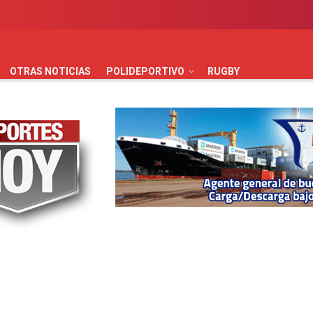
AUTOMOVILISMO
BÁSQUET
FÚTBOL
HANDBALL
HO
OTRAS NOTICIAS
POLIDEPORTIVO
RUGBY