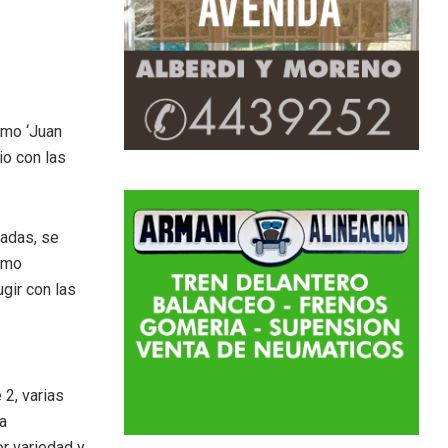
omo ‘Juan
io con las
padas, se
ismo
gir con las
2, varias
a
or variedad y