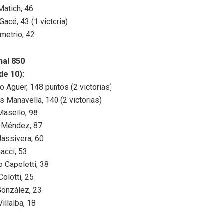
Matich, 46
acé, 43 (1 victoria)
metrio, 42
al 850
de 10):
o Aguer, 148 puntos (2 victorias)
s Manavella, 140 (2 victorias)
Masello, 98
 Méndez, 87
Nassivera, 60
acci, 53
 Capeletti, 38
Colotti, 25
González, 23
illalba, 18