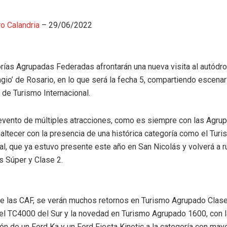
o Calandria
–
29/06/2022
rías Agrupadas Federadas afrontarán una nueva visita al autódr
io’ de Rosario, en lo que será la fecha 5, compartiendo escenar
 de Turismo Internacional.
evento de múltiples atracciones, como es siempre con las Agru
altecer con la presencia de una histórica categoría como el Tur
al, que ya estuvo presente este año en San Nicolás y volverá a ru
s Súper y Clase 2.
de las CAF, se verán muchos retornos en Turismo Agrupado Clase 
 el TC4000 del Sur y la novedad en Turismo Agrupado 1600, con l
ón de un Ford Ka y un Ford Fiesta Kinetic a la categoría con may