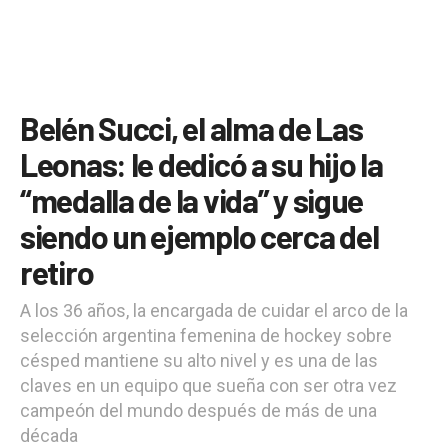
Belén Succi, el alma de Las
Leonas: le dedicó a su hijo la
“medalla de la vida” y sigue
siendo un ejemplo cerca del
retiro
A los 36 años, la encargada de cuidar el arco de la
selección argentina femenina de hockey sobre
césped mantiene su alto nivel y es una de las
claves en un equipo que sueña con ser otra vez
campeón del mundo después de más de una
década