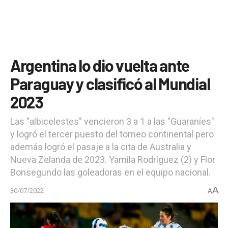
Argentina lo dio vuelta ante
Paraguay y clasificó al Mundial
2023
Las "albicelestes" vencieron 3 a 1 a las "Guaraníes"
y logró el tercer puesto del torneo continental pero
además logró el pasaje a la cita de Australia y
Nueva Zelanda de 2023. Yamila Rodríguez (2) y Flor
Bonsegundo las goleadoras en el equipo nacional.
A
30/07/2022
A