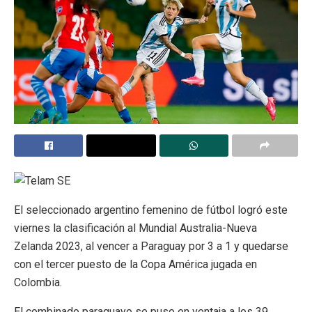
P
N
El seleccionado argentino femenino de fútbol logró este
r
e
viernes la clasificación al Mundial Australia-Nueva
e
x
Zelanda 2023, al vencer a Paraguay por 3 a 1 y quedarse
v
t
con el tercer puesto de la Copa América jugada en
i
Colombia.
o
u
El combinado paraguayo se puso en ventaja a los 39