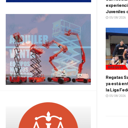
experienci
Juveniles 
05/08/2026
BÁSQUET
Regatas Sa
ya está ent
la Liga Fed
05/08/2026