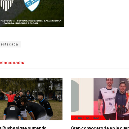
destacada
elacionadas
OTRAS NOTICIAS
s Rugby sigue sumando
Gran convocatoria en la cua