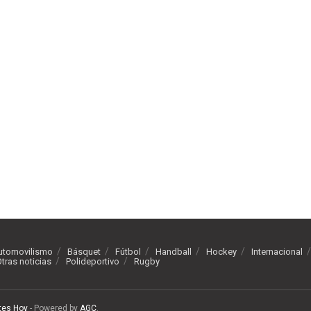
utomovilismo
Básquet
Fútbol
Handball
Hockey
Internacional
tras noticias
Polideportivo
Rugby
tes Hoy
- Powered by
AGC
.