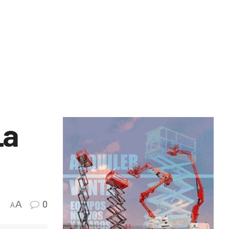
La
A
0
A