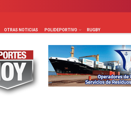
AUTOMOVILISMO
BÁSQUET
FÚTBOL
HANDBALL
HO
OTRAS NOTICIAS
POLIDEPORTIVO
RUGBY