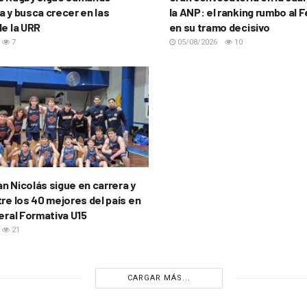
a y busca crecer en las
la ANP: el ranking rumbo al 
de la URR
en su tramo decisivo
7
05/08/2026
10
n Nicolás sigue en carrera y
re los 40 mejores del país en
eral Formativa U15
21
CARGAR MÁS...