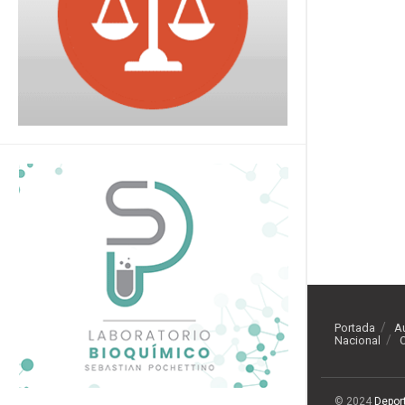
Portada
A
Nacional
O
© 2024
Depor