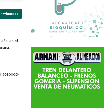
en Whatsapp
leña, en el
araná.
de Faceboock