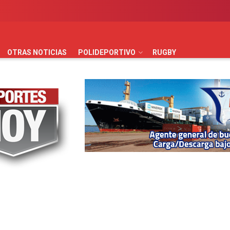
AUTOMOVILISMO
BÁSQUET
FÚTBOL
HANDBALL
HO
OTRAS NOTICIAS
POLIDEPORTIVO
RUGBY