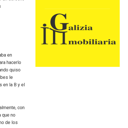
s
naba en
ara hacerlo
uando quiso
ubes le
s en la B y el
almente, con
a que no
no de los