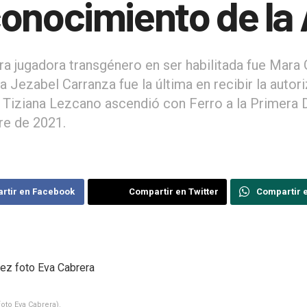
onocimiento de la
ra jugadora transgénero en ser habilitada fue Mara
a Jezabel Carranza fue la última en recibir la autor
Y Tiziana Lezcano ascendió con Ferro a la Primera D
e de 2021.
rtir en Facebook
Compartir en Twitter
Compartir 
to Eva Cabrera).