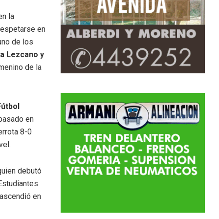
n la
respetarse en
uno de los
a Lezcano y
menino de la
Fútbol
 pasado en
rrota 8-0
vel.
 quien debutó
Estudiantes
 ascendió en