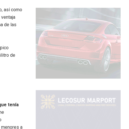
o, así como
 ventaja
na de las
mpico
litro de
que tenía
ne
o
n menores a