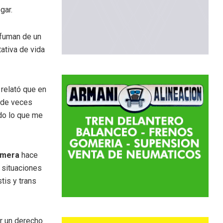
gar.
sfuman de un
tativa de vida
 relató que en
 de veces
odo lo que me
ermera
hace
 situaciones
tis y trans
r un derecho