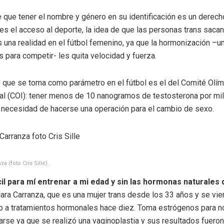
e que tener el nombre y género en su identificación es un derech
es el acceso al deporte, la idea de que las personas trans sacan
s una realidad en el fútbol femenino, ya que la hormonización –u
 para competir- les quita velocidad y fuerza.
to que se toma como parámetro en el fútbol es el del Comité Olí
al (COI): tener menos de 10 nanogramos de testosterona por mili
n necesidad de hacerse una operación para el cambio de sexo.
a (foto Cris Sille).
il para mí entrenar a mi edad y sin las hormonas naturales 
ara Carranza, que es una mujer trans desde los 33 años y se vie
 a tratamientos hormonales hace diez. Toma estrógenos para n
carse ya que se realizó una vaginoplastia y sus resultados fuero