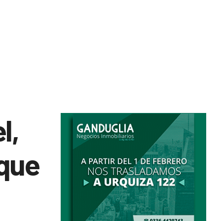
l,
 que