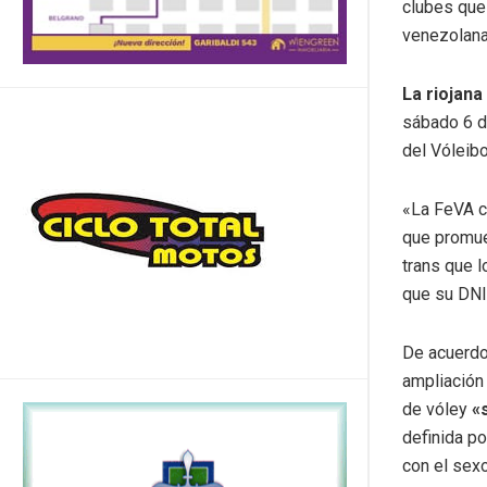
clubes que 
venezolana 
La riojan
sábado 6 d
del Vóleibo
«La FeVA ce
que promue
trans que l
que su DNI 
De acuerdo 
ampliación
de vóley
«
definida po
con el sex