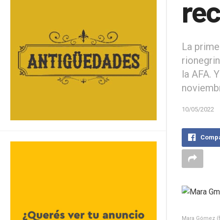
rec
La prime
rionegrin
la AFA. 
noviembr
10/05/2022
Compa
Mara Gómez (fo