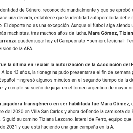
Identidad de Género, reconocida mundialmente y que se aprobó e
hace una década, establece que la identidad autopercibida debe 
. El deporte no es una excepción. Aunque el fútbol siga siendo 
ás machistas, tras muchos años de lucha,
Mara Gómez, Tizian
arranza
pueden jugar hoy el Campeonato –semiprofesional- Fe
isión de la AFA.
ue la última en recibir la autorización de la Asociación del 
. A los 43 años, la rionegrina pudo presentarse el fin de semana
Español –ingresó algunos minutos en el segundo tiempo de la de
r- y cumplir su sueño de jugar en el torneo argentino de mayor ni
a jugadora transgénero en ser habilitada fue Mara Gómez
,
re del 2020 en Villa San Carlos y ahora defiende la camiseta de 
. Siguió su camino Tiziana Lezcano, lateral de Ferro, equipo que
de 2021 y que está haciendo una gran campaña en la A.