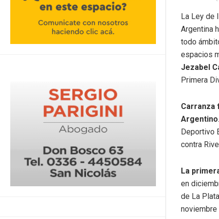
La Ley de 
Argentina 
todo ámbito
espacios m
Jezabel C
Primera Div
Carranza f
Argentino
Deportivo 
contra Rive
La primer
en diciemb
de La Plata
noviembre 