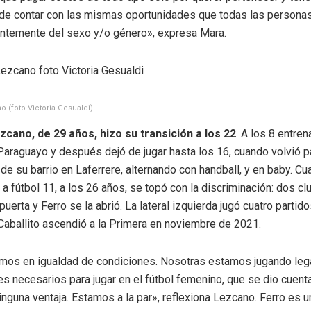
 de contar con las mismas oportunidades que todas las persona
ntemente del sexo y/o género», expresa Mara.
o (foto Victoria Gesualdi).
zcano, de 29 años, hizo su transición a los 22
. A los 8 entre
Paraguayo y después dejó de jugar hasta los 16, cuando volvió p
de su barrio en Laferrere, alternando con handball, y en baby. C
o a fútbol 11, a los 26 años, se topó con la discriminación: dos cl
 puerta y Ferro se la abrió. La lateral izquierda jugó cuatro partido
Caballito ascendió a la Primera en noviembre de 2021.
mos en igualdad de condiciones. Nosotras estamos jugando leg
es necesarios para jugar en el fútbol femenino, que se dio cuent
guna ventaja. Estamos a la par», reflexiona Lezcano. Ferro es u