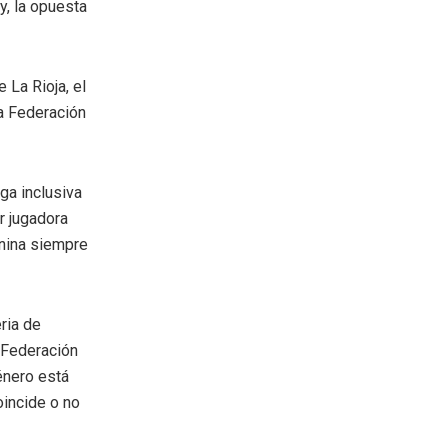
y, la opuesta
 La Rioja, el
la Federación
ga inclusiva
r jugadora
enina siempre
ria de
 Federación
énero está
oincide o no