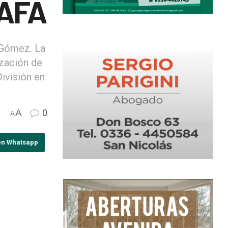
 AFA
 Gómez. La
ización de
ivisión en
A
0
A
en Whatsapp