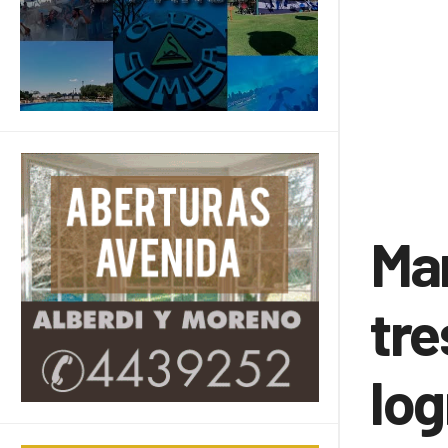
Mar
tre
log