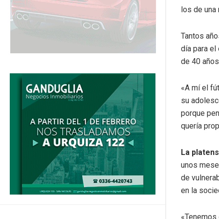
los de una 
Tantos años
día para el
de 40 años
«A mí el f
su adolesc
porque pen
quería pro
La platens
unos meses
de vulnerab
en la socie
«Tenemos q