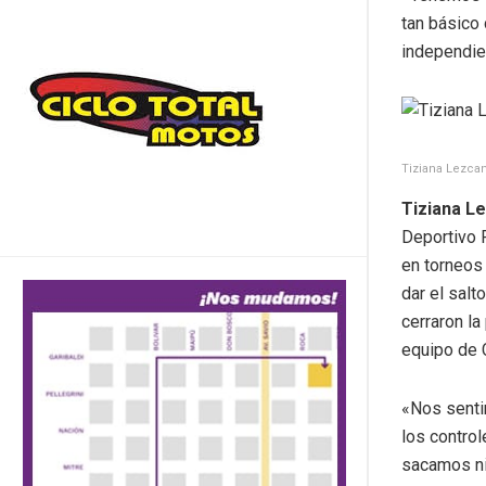
tan básico
independie
Tiziana Lezcan
Tiziana Le
Deportivo 
en torneos 
dar el salt
cerraron la
equipo de 
«Nos senti
los control
sacamos nin