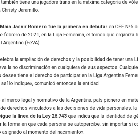
también tiene una jugadora trans en la máxima categoría de vóle
Christy Jaramillo.
a Maia Jasvir Romero fue la primera en debutar
en CEF Nª5 de
e febrero de 2021, en la Liga Femenina, el torneo que organiza 
l Argentino (FeVA).
lebra la ampliación de derechos y la posibilidad de tener una Li
va la no discriminación en cualquiera de sus aspectos. Cualquie
o desee tiene el derecho de participar en la Liga Argentina Fem
así lo indique», comunicó entonces la entidad.
al marco legal y normativo de la Argentina, país pionero en mate
 de derechos vinculados a las decisiones de vida personales, la
sigue la línea de la Ley 26.743
que indica que la identidad de g
r la forma en que cada persona se autopercibe, sin importar si c
o asignado al momento del nacimiento».