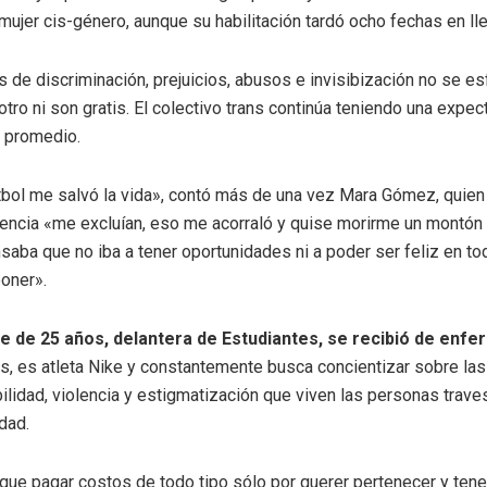
mujer cis-género, aunque su habilitación tardó ocho fechas en lle
 de discriminación, prejuicios, abusos e invisibización no se e
 otro ni son gratis. El colectivo trans continúa teniendo una expec
 promedio.
útbol me salvó la vida», contó más de una vez Mara Gómez, quien
encia «me excluían, eso me acorraló y quise morirme un montón
saba que no iba a tener oportunidades ni a poder ser feliz en t
poner».
e de 25 años, delantera de Estudiantes, se recibió de enf
, es atleta Nike y constantemente busca concientizar sobre las
ilidad, violencia y estigmatización que viven las personas traves
dad.
ue pagar costos de todo tipo sólo por querer pertenecer y tene