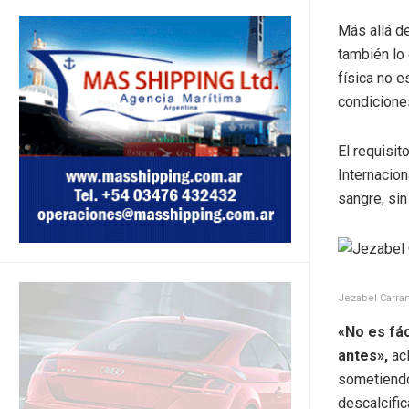
Más allá d
también lo 
física no e
condiciones
El requisi
Internacion
sangre, si
Jezabel Carranz
«No es fác
antes»,
acl
sometiendo
descalcifi