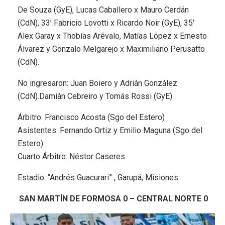
De Souza (GyE), Lucas Caballero x Mauro Cerdán
(CdN), 33’ Fabricio Lovotti x Ricardo Noir (GyE), 35′
Alex Garay x Thobías Arévalo, Matías López x Ernesto
Álvarez y Gonzalo Melgarejo x Maximiliano Perusatto
(CdN).
No ingresaron: Juan Boiero y Adrián González
(CdN).Damián Cebreiro y Tomás Rossi (GyE).
Árbitro: Francisco Acosta (Sgo del Estero)
Asistentes: Fernando Ortiz y Emilio Maguna (Sgo del
Estero)
Cuarto Árbitro: Néstor Caseres
Estadio: “Andrés Guacurari” , Garupá, Misiones.
SAN MARTÍN DE FORMOSA 0 – CENTRAL NORTE 0