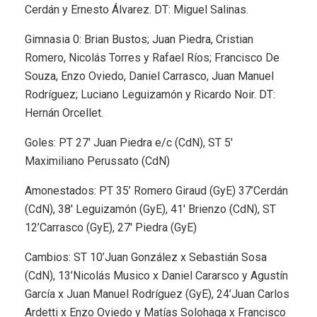
Cerdán y Ernesto Álvarez. DT: Miguel Salinas.
Gimnasia 0: Brian Bustos; Juan Piedra, Cristian
Romero, Nicolás Torres y Rafael Ríos; Francisco De
Souza, Enzo Oviedo, Daniel Carrasco, Juan Manuel
Rodríguez; Luciano Leguizamón y Ricardo Noir. DT:
Hernán Orcellet.
Goles: PT 27′ Juan Piedra e/c (CdN), ST 5′
Maximiliano Perussato (CdN)
Amonestados: PT 35’ Romero Giraud (GyE) 37’Cerdán
(CdN), 38′ Leguizamón (GyE), 41′ Brienzo (CdN), ST
12’Carrasco (GyE), 27′ Piedra (GyE)
Cambios: ST 10’Juan González x Sebastián Sosa
(CdN), 13’Nicolás Musico x Daniel Cararsco y Agustín
García x Juan Manuel Rodríguez (GyE), 24’Juan Carlos
Ardetti x Enzo Oviedo y Matías Solohaga x Francisco