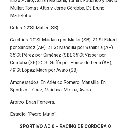
Enzo Avaro, Adrián Maidana, Tomás Federico y David
Muller; Tomás Attis y Jorge Córdoba. Dt: Bruno
Martelotto.
Goles: 22’St Muller (SB)
Cambios: 20’St Maidana por Muller (SB), 21’St Ekkert
por Sánchez (AP), 21’St Mansilla por Sanabria (AP)
35’St Pérez por Giménez (SB), 35’St Visser por
Córdoba (SB) 35’St Griffa por Ponce de León (AP),
49’St López Macri por Avaro (SB)
Amonestados: En Atlético Romero, Mansilla. En
Sportivo: López, Maidana, Molina, Avaro.
Árbitro: Brian Ferreyra.
Estadio: “Pedro Mutio”.
SPORTIVO AC 0 – RACING DE CÓRDOBA 0