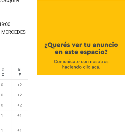
 JOAQUIN
19:00
R MERCEDES
G
DI
C
F
0
+2
0
+2
0
+2
1
+1
1
+1