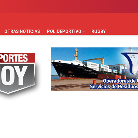
AUTOMOVILISMO
BÁSQUET
FÚTBOL
HANDBALL
HO
OTRAS NOTICIAS
POLIDEPORTIVO
RUGBY