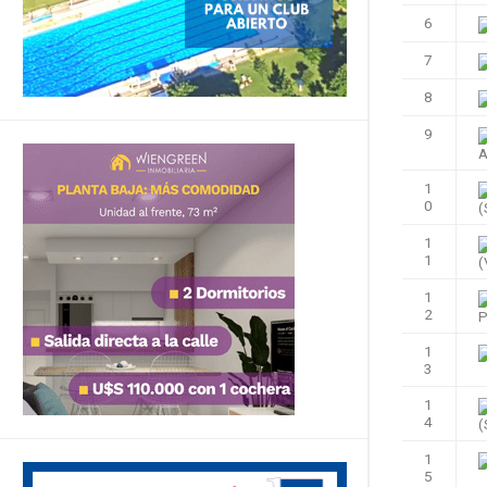
6
7
8
9
A
1
0
(
1
1
(
1
2
P
1
3
1
4
(
1
5