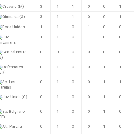
Crucero (M)
3
1
1
0
0
1
Gimnasia (S)
3
1
1
0
0
1
Boca Unidos
1
1
0
1
0
0
Juv.
1
1
0
1
0
0
ntoniana
Central Norte
0
0
0
0
0
0
S)
Defensores
0
1
0
0
1
1
VR)
Sp. Las
0
1
0
0
1
1
arejas
Juv. Unida (G)
0
1
0
0
1
0
Sp. Belgrano
0
1
0
0
1
0
SF)
Atl. Parana
0
1
0
0
1
0