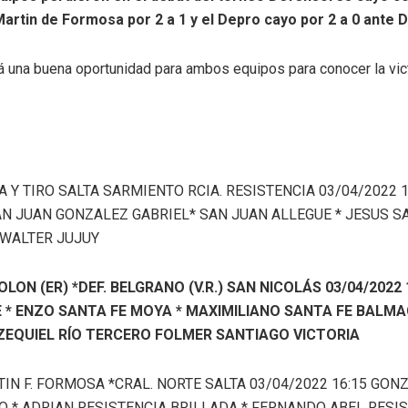
artin de Formosa por 2 a 1 y el Depro cayo por 2 a 0 ante 
á una buena oportunidad para ambos equipos para conocer la vict
A Y TIRO SALTA SARMIENTO RCIA. RESISTENCIA 03/04/2022 
AN JUAN GONZALEZ GABRIEL* SAN JUAN ALLEGUE * JESUS S
WALTER JUJUY
LON (ER) *DEF. BELGRANO (V.R.) SAN NICOLÁS 03/04/2022 
E * ENZO SANTA FE MOYA * MAXIMILIANO SANTA FE BALMA
ZEQUIEL RÍO TERCERO FOLMER SANTIAGO VICTORIA
IN F. FORMOSA *CRAL. NORTE SALTA 03/04/2022 16:15 GON
 * ADRIAN RESISTENCIA BRILLADA * FERNANDO ABEL RESI