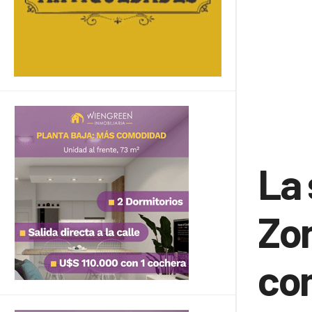
La 
Zon
co