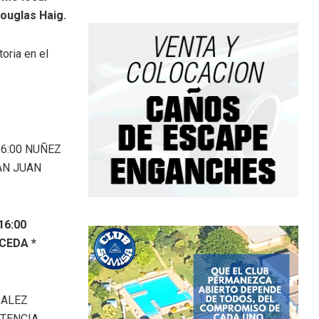
Douglas Haig.
oria en el
16:00 NUÑEZ
AN JUAN
16:00
CEDA *
ZALEZ
STENCIA