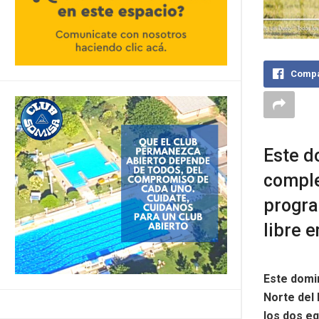
Compa
Este d
comple
progra
libre e
Este domi
Norte del 
los dos e