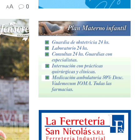
A
0
A