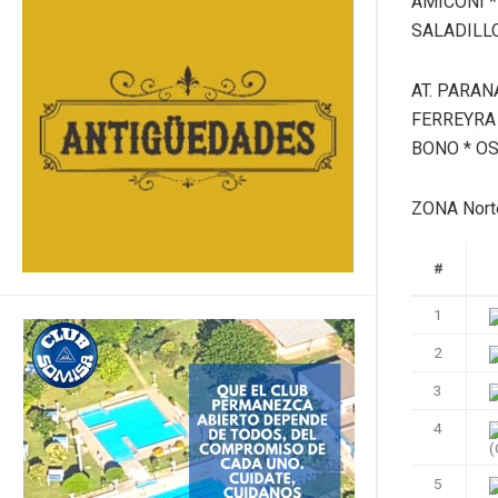
AMICONI *
SALADILL
AT. PARAN
FERREYRA
BONO * O
ZONA Nort
#
1
2
3
4
(
5