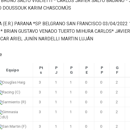
 BRUNO SALTO VIGLIETTI * CARLOS JAVIER SALTO BADANO *
O DOUSSOUK KARIM CHASCOMÚS
A (E.R.) PARANA *SP. BELGRANO SAN FRANCISCO 03/04/2022 
 * BRIAN GUSTAVO VENADO TUERTO MIHURA CARLOS* JAVIE
SCAR ARIEL JUNÍN NARDELLI MARTIN LUJÁN
e
Pt
P
P
P
P
G
Equipo
s
J
G
E
P
F
Douglas Haig
3
1
1
0
0
2
Racing (C)
3
1
1
0
0
2
Sarmiento (R)
3
1
1
0
0
2
Gimnasia
3
1
1
0
0
2
CdU)
San Martin (F)
3
1
1
0
0
2