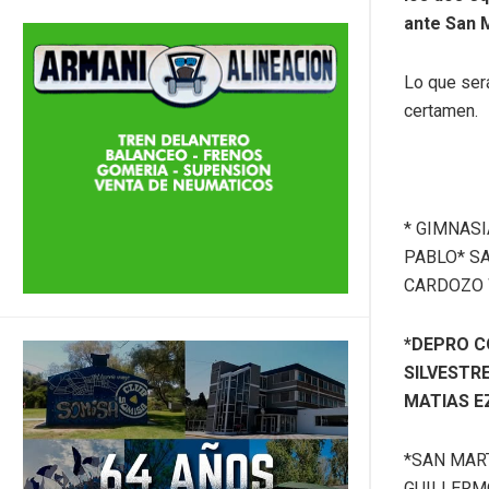
ante San M
Lo que ser
certamen.
* GIMNASI
PABLO* S
CARDOZO 
*DEPRO CO
SILVESTR
MATIAS E
*SAN MART
GUILLERMO