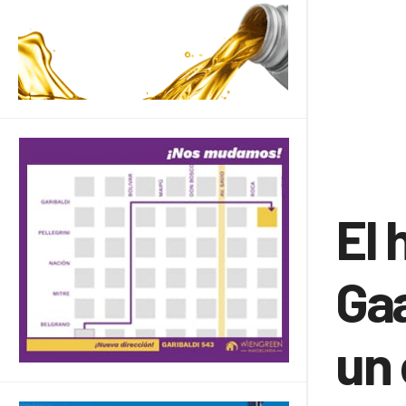
El 
Gaa
un 