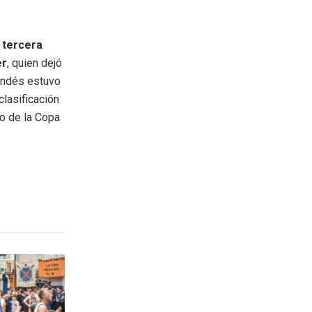
r tercera
er
, quien dejó
landés estuvo
clasificación
to de la Copa