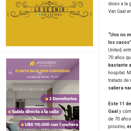
dices a la 
Van Gaal e
“Uno no m
los casos”
United, ent
70 años q
bastante a
hospital. M
tratado de 
saliera na
Este 11 de
Gaal
y cóm
de 70 años
próximo,
e