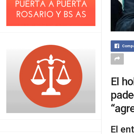
Compa
El h
pade
“agr
El en