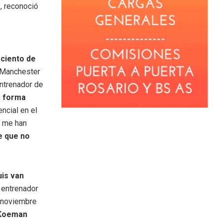
”, reconoció
 ciento de
y Manchester
entrenador de
a forma
ncial en el
y me han
e que no
uis van
 entrenador
n noviembre
 Koeman