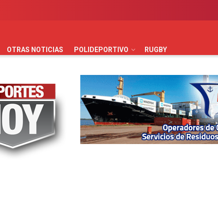
AUTOMOVILISMO
BÁSQUET
FÚTBOL
HANDBALL
HO
OTRAS NOTICIAS
POLIDEPORTIVO
RUGBY