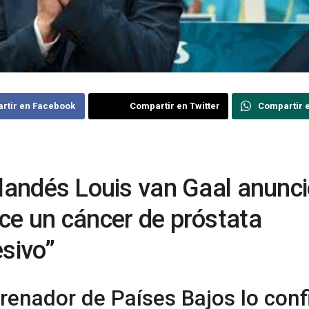
rtir en Facebook
Compartir en Twitter
Compartir 
olandés Louis van Gaal anunc
ce un cáncer de próstata
esivo”
trenador de Países Bajos lo con