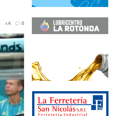
A
0
A