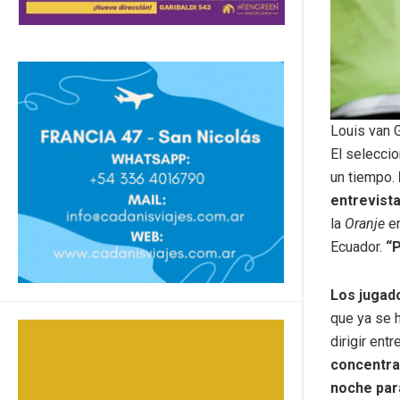
Louis van 
El selecci
un tiempo.
entrevista
la
Oranje
e
Ecuador.
“P
Los jugado
que ya se h
dirigir ent
concentra
noche para