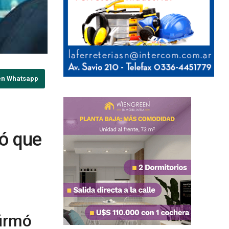
en Whatsapp
ió que
firmó