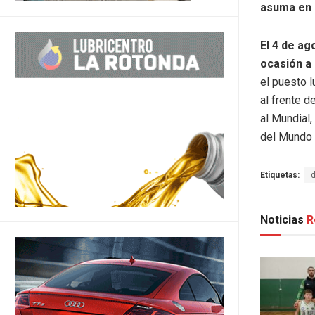
asuma en 
El 4 de ag
ocasión a 
el puesto l
al frente d
al Mundial,
del Mundo 
Etiquetas:
Noticias
R