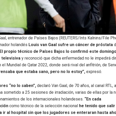
Gaal, entrenador de Países Bajos (REUTERS/Ints Kalnins/File Ph
onador holandés
Louis van Gaal sufre un cáncer de próstata
d
El propio técnico de Países Bajos lo confirmó este doming
 televisiva
y reconoció que dicha enfermedad no le impedirá diri
n el Mundial de Qatar 2022, donde será rival del anfitrión, de Sen
ensaba que estaba sano, pero no lo estoy”,
expresó.
res “no lo saben”,
declaró Van Gaal, de 70 años, al canal RTL,
a sometido a 25 sesiones de irradiación, varias de ellas por la 
renamientos de los internacionales holandeses.
“En cada
ción
como técnico de la selección nacional
he tenido que salir
 ir al hospital sin que los jugadores se enteraran hasta aho