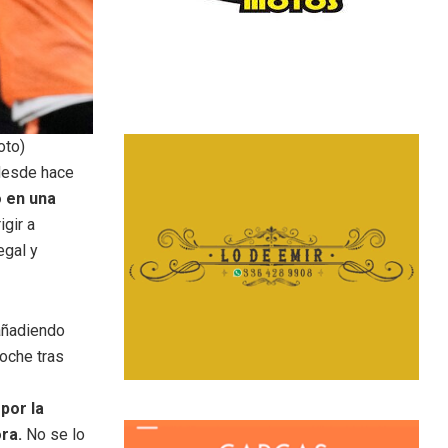
oto)
esde hace
o en una
gir a
egal y
 añadiendo
noche tras
 por la
ra.
No se lo