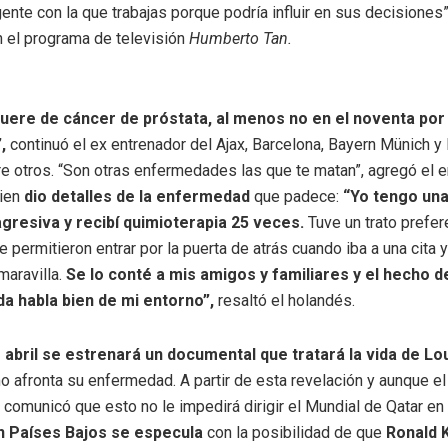
gente con la que trabajas porque podría influir en sus decisiones
n el programa de televisión
Humberto Tan.
uere de cáncer de próstata, al menos no en el noventa por
,
continuó el ex entrenador del Ajax, Barcelona, Bayern Münich 
re otros. “Son otras enfermedades las que te matan”, agregó el 
uien
dio detalles de la enfermedad
que padece:
“Yo tengo un
gresiva y recibí quimioterapia 25 veces.
Tuve un trato prefere
e permitieron entrar por la puerta de atrás cuando iba a una cita 
maravilla.
Se lo conté a mis amigos y familiares y el hecho d
da habla bien de mi entorno”,
resaltó el holandés.
 abril se estrenará un documental que tratará la vida de Lo
o afronta su enfermedad. A partir de esta revelación y aunque el
 comunicó que esto no le impedirá dirigir el Mundial de Qatar e
n Países Bajos se especula
con la posibilidad de que
Ronald