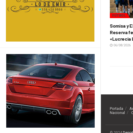
FÚTBOL
Somisa y E
Reserva fe
«Lucrecia
06/08/2026
Portada
A
Nacional
O
© 2024
Depor