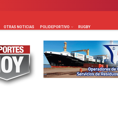
AUTOMOVILISMO
BÁSQUET
FÚTBOL
HANDBALL
HO
OTRAS NOTICIAS
POLIDEPORTIVO
RUGBY