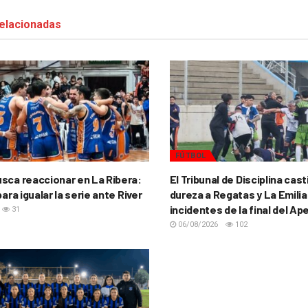
elacionadas
FÚTBOL
sca reaccionar en La Ribera:
El Tribunal de Disciplina cas
para igualar la serie ante River
dureza a Regatas y La Emilia
incidentes de la final del Ap
31
06/08/2026
102