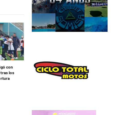
tigó con
 tras los
ertura