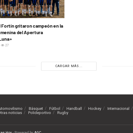
l Fortín gritaron campeón en la
menina del Apertura
 Luna»
27
CARGAR MÁS...
utomovilismo
Básquet
Fútbol
Handball
Hockey
Internacional
tras noticias
Polideportivo
Rugby
tes Hoy
- Powered by
AGC
.