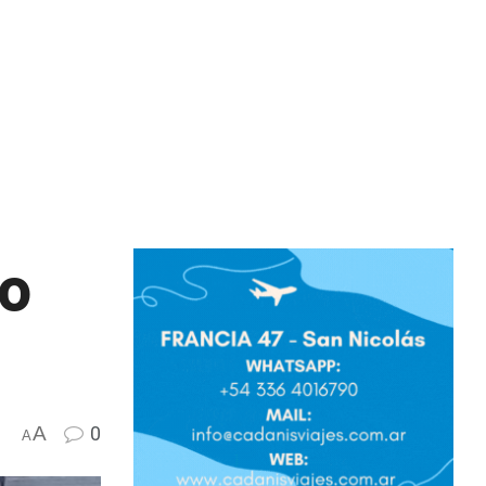
go
A
0
A