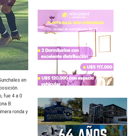
 Sunchales en
posición.
, fue 4 a 0
ona B.
rimera ronda y