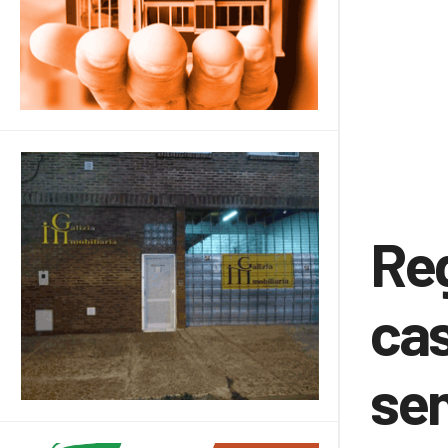
Reg
cas
sem