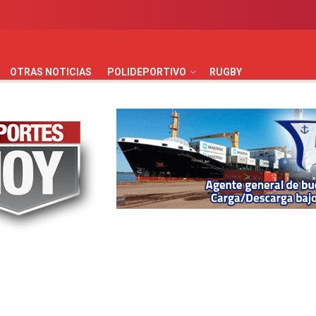
AUTOMOVILISMO
BÁSQUET
FÚTBOL
HANDBALL
HO
OTRAS NOTICIAS
POLIDEPORTIVO
RUGBY