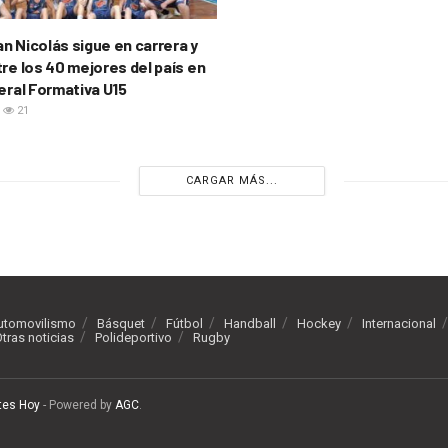
n Nicolás sigue en carrera y
re los 40 mejores del país en
eral Formativa U15
21
CARGAR MÁS...
utomovilismo
Básquet
Fútbol
Handball
Hockey
Internacional
tras noticias
Polideportivo
Rugby
tes Hoy
- Powered by
AGC
.