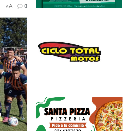
A
0
A