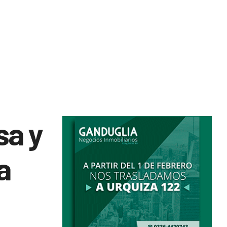
sa y
a