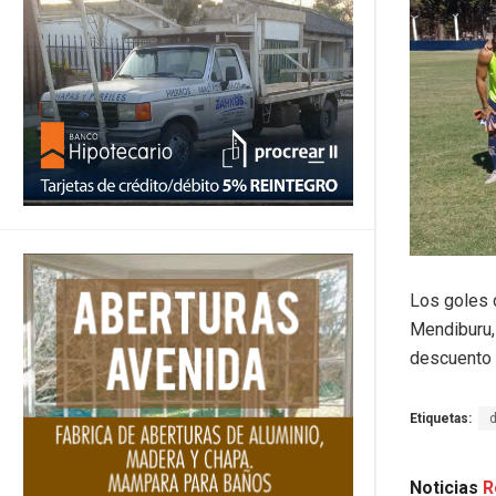
Los goles 
Mendiburu,
descuento 
Etiquetas:
Noticias
R