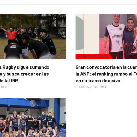
OTRAS NOTICIAS
s Rugby sigue sumando
Gran convocatoria en la cua
a y busca crecer en las
la ANP: el ranking rumbo al 
de la URR
en su tramo decisivo
6
05/08/2026
10