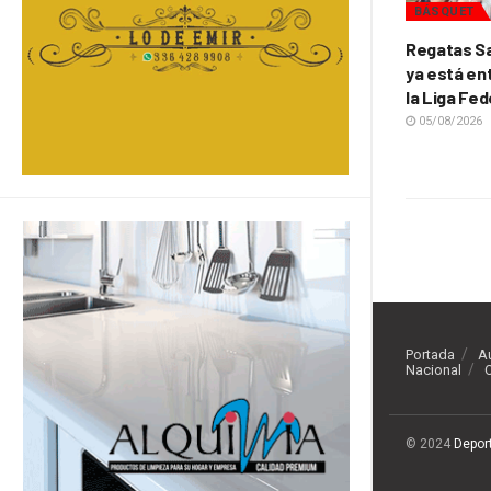
BÁSQUET
Regatas Sa
ya está ent
la Liga Fed
05/08/2026
Portada
A
Nacional
O
© 2024
Depor