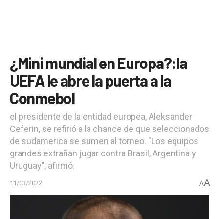
¿Mini mundial en Europa?:la
UEFA le abre la puerta a la
Conmebol
el presidente de la entidad europea, Aleksander
Ceferin, se refirió a la chance de que seleccionados
de sudamerica se sumen al torneo. "Los equipos
grandes extrañan jugar contra Brasil, Argentina y
Uruguay", afirmó.
A
11/03/2022
A