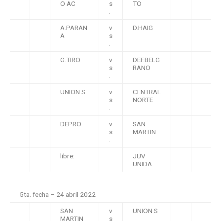
O AC
s
TO
.
A.PARAN
v
D.HAIG
A
s
.
G.TIRO
v
DEF.BELG
s
RANO
.
UNION S
v
CENTRAL
s
NORTE
.
DEPRO
v
SAN
s
MARTIN
.
libre:
JUV
UNIDA
5ta. fecha – 24 abril 2022
SAN
v
UNION S
MARTIN
s