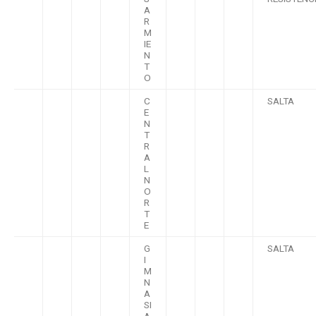
A
R
M
IE
N
T
O
C
SALTA
E
N
T
R
A
L
N
O
R
T
E
G
SALTA
I
M
N
A
SI