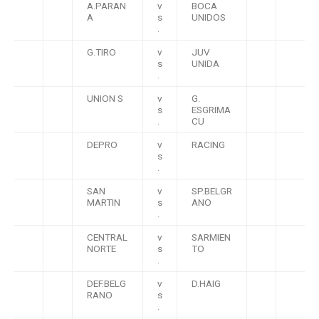
A.PARAN
v
BOCA
A
s
UNIDOS
.
G.TIRO
v
JUV
s
UNIDA
.
UNION S
v
G.
s
ESGRIMA
.
CU
DEPRO
v
RACING
s
.
SAN
v
SP.BELGR
MARTIN
s
ANO
.
CENTRAL
v
SARMIEN
NORTE
s
TO
.
DEF.BELG
v
D.HAIG
RANO
s
.