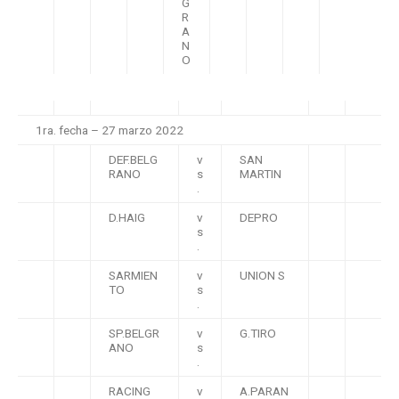
G
R
A
N
O
1ra. fecha – 27 marzo 2022
DEF.BELG
v
SAN
RANO
s
MARTIN
.
D.HAIG
v
DEPRO
s
.
SARMIEN
v
UNION S
TO
s
.
SP.BELGR
v
G.TIRO
ANO
s
.
RACING
v
A.PARAN