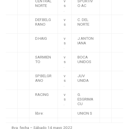
CENTRAL
v
SPORTIV
NORTE
s
O AC
.
DEF.BELG
v
C. DEL
RANO
s
NORTE
.
D.HAIG
v
J.ANTON
s
IANA
.
SARMIEN
v
BOCA
TO
s
UNIDOS
.
SP.BELGR
v
JUV
ANO
s
UNIDA
.
RACING
v
G.
s
ESGRIMA
.
CU
libre:
UNION S
8va. fecha – Sábado 14 mayo 2022