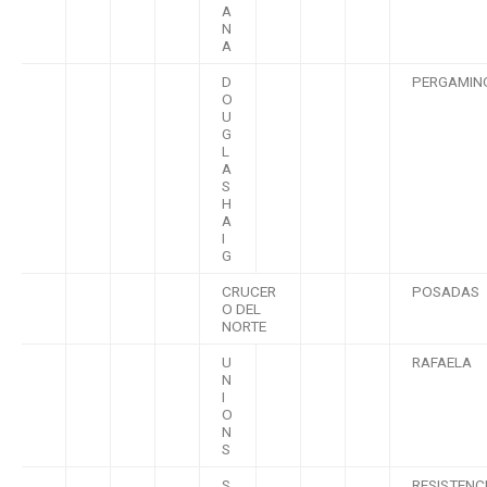
A
N
A
D
PERGAMIN
O
U
G
L
A
S
H
A
I
G
CRUCER
POSADAS
O DEL
NORTE
U
RAFAELA
N
I
O
N
S
S
RESISTENC