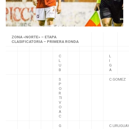
ZONA «NORTE» – ETAPA
CLASIFICATORIA – PRIMERA RONDA
C
L
L
I
U
G
B
A
S
C.GOMEZ
P
O
R
TI
V
O
A
C
G
C.URUGUA