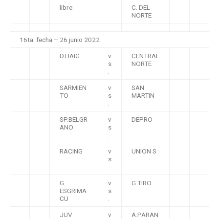
libre:
C. DEL
NORTE
16ta. fecha – 26 junio 2022
D.HAIG
v
CENTRAL
s
NORTE
.
SARMIEN
v
SAN
TO
s
MARTIN
.
SP.BELGR
v
DEPRO
ANO
s
.
RACING
v
UNION S
s
.
G.
v
G.TIRO
ESGRIMA
s
CU
.
JUV
v
A.PARAN