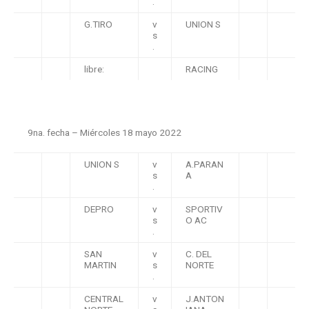
.
G.TIRO
v
UNION S
s
.
libre:
RACING
9na. fecha – Miércoles 18 mayo 2022
UNION S
v
A.PARAN
s
A
.
DEPRO
v
SPORTIV
s
O AC
.
SAN
v
C. DEL
MARTIN
s
NORTE
.
CENTRAL
v
J.ANTON