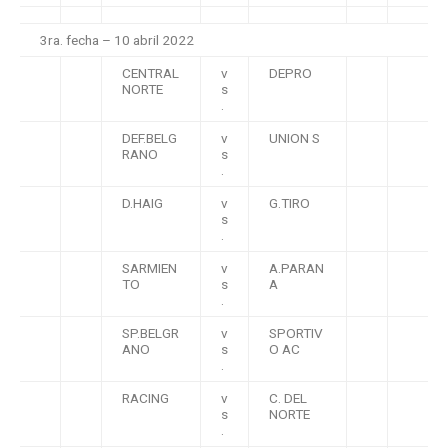
3ra. fecha – 10 abril 2022
CENTRAL
v
DEPRO
NORTE
s
.
DEF.BELG
v
UNION S
RANO
s
.
D.HAIG
v
G.TIRO
s
.
SARMIEN
v
A.PARAN
TO
s
A
.
SP.BELGR
v
SPORTIV
ANO
s
O AC
.
RACING
v
C. DEL
s
NORTE
.