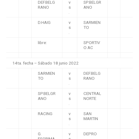
DEF.BELG
v
SP.BELGR
RANO
s
ANO
.
D.HAIG
v
SARMIEN
s
TO
.
libre:
SPORTIV
O AC
14ta. fecha – Sábado 18 junio 2022
SARMIEN
v
DEF.BELG
TO
s
RANO
.
SP.BELGR
v
CENTRAL
ANO
s
NORTE
.
RACING
v
SAN
s
MARTIN
.
G.
v
DEPRO
ESGRIMA
s