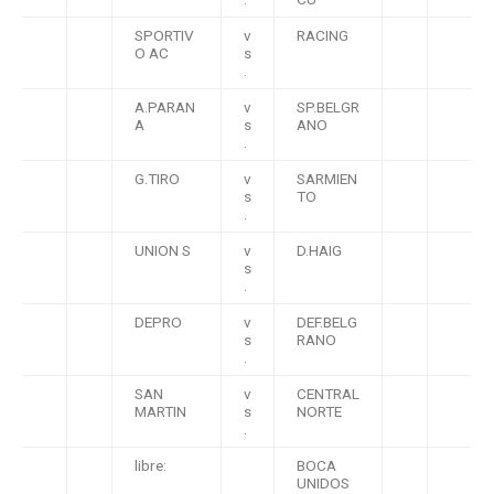
SPORTIV
v
RACING
O AC
s
.
A.PARAN
v
SP.BELGR
A
s
ANO
.
G.TIRO
v
SARMIEN
s
TO
.
UNION S
v
D.HAIG
s
.
DEPRO
v
DEF.BELG
s
RANO
.
SAN
v
CENTRAL
MARTIN
s
NORTE
.
libre:
BOCA
UNIDOS