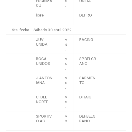
ESGRIMA
s
UNIDA
CU
.
libre:
DEPRO
6ta. fecha – Sábado 30 abril 2022
JUV
v
RACING
UNIDA
s
.
BOCA
v
SP.BELGR
UNIDOS
s
ANO
.
J.ANTON
v
SARMIEN
IANA
s
TO
.
C. DEL
v
D.HAIG
NORTE
s
.
SPORTIV
v
DEF.BELG
O AC
s
RANO
.