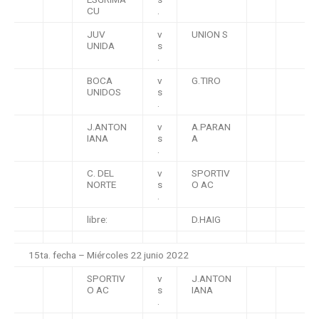
CU
.
JUV
v
UNION S
UNIDA
s
.
BOCA
v
G.TIRO
UNIDOS
s
.
J.ANTON
v
A.PARAN
IANA
s
A
.
C. DEL
v
SPORTIV
NORTE
s
O AC
.
libre:
D.HAIG
15ta. fecha – Miércoles 22 junio 2022
SPORTIV
v
J.ANTON
O AC
s
IANA
.