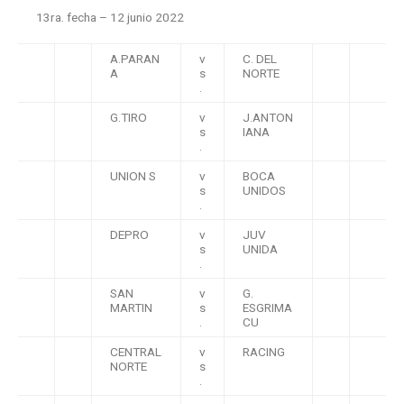
13ra. fecha – 12 junio 2022
A.PARAN
v
C. DEL
A
s
NORTE
.
G.TIRO
v
J.ANTON
s
IANA
.
UNION S
v
BOCA
s
UNIDOS
.
DEPRO
v
JUV
s
UNIDA
.
SAN
v
G.
MARTIN
s
ESGRIMA
.
CU
CENTRAL
v
RACING
NORTE
s
.