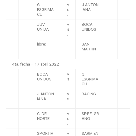
G.
v
J.ANTON
ESGRIMA
s
IANA
CU
.
JUV
v
BOCA
UNIDA
s
UNIDOS
.
libre:
SAN
MARTIN
4ta. fecha – 17 abril 2022
BOCA
v
G.
UNIDOS
s
ESGRIMA
.
CU
J.ANTON
v
RACING
IANA
s
.
C. DEL
v
SP.BELGR
NORTE
s
ANO
.
SPORTIV
v
SARMIEN