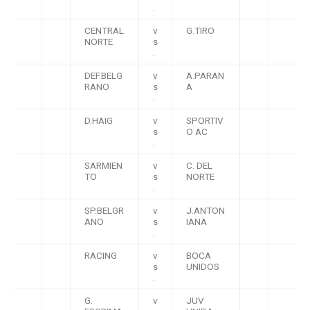
.
CENTRAL
v
G.TIRO
NORTE
s
.
DEF.BELG
v
A.PARAN
RANO
s
A
.
D.HAIG
v
SPORTIV
s
O AC
.
SARMIEN
v
C. DEL
TO
s
NORTE
.
SP.BELGR
v
J.ANTON
ANO
s
IANA
.
RACING
v
BOCA
s
UNIDOS
.
G.
v
JUV