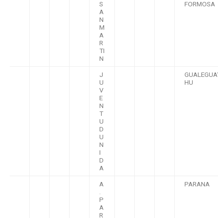
S
FORMOSA
A
N
M
A
R
TI
N
J
GUALEGUA
U
HU
V
E
N
T
U
D
U
N
I
D
A
A
PARANA
.
P
A
R