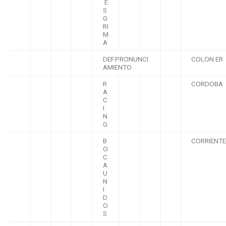
.E
S
G
RI
M
A
DEF.PRONUNCI
COLON ER
AMIENTO
R
CORDOBA
A
C
I
N
G
B
CORRIENT
O
C
A
U
N
I
D
O
S