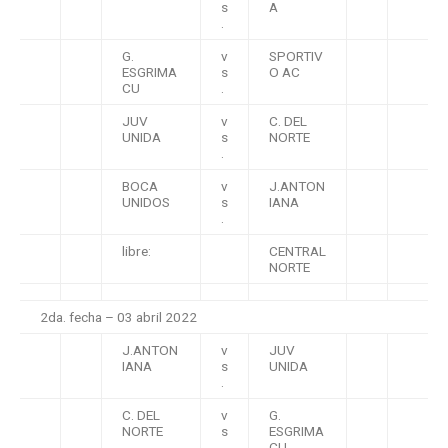
s
A
.
G.
v
SPORTIV
ESGRIMA
s
O AC
CU
.
JUV
v
C. DEL
UNIDA
s
NORTE
.
BOCA
v
J.ANTON
UNIDOS
s
IANA
.
libre:
CENTRAL
NORTE
2da. fecha – 03 abril 2022
J.ANTON
v
JUV
IANA
s
UNIDA
.
C. DEL
v
G.
NORTE
s
ESGRIMA
.
CU