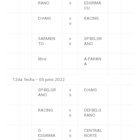
RANO
s
ESGRIMA
.
CU
D.HAIG
v
RACING
s
.
SARMIEN
v
SP.BELGR
TO
s
ANO
.
libre:
A.PARAN
A
12da. fecha – 05 junio 2022
SP.BELGR
v
D.HAIG
ANO
s
.
RACING
v
DEF.BELG
s
RANO
.
G.
v
CENTRAL
ESGRIMA
s
NORTE