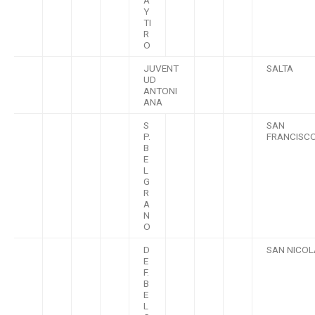
A
Y
TI
R
O
JUVENT
SALTA
UD
ANTONI
ANA
S
SAN
P.
FRANCISC
B
E
L
G
R
A
N
O
D
SAN NICOL
E
F.
B
E
L