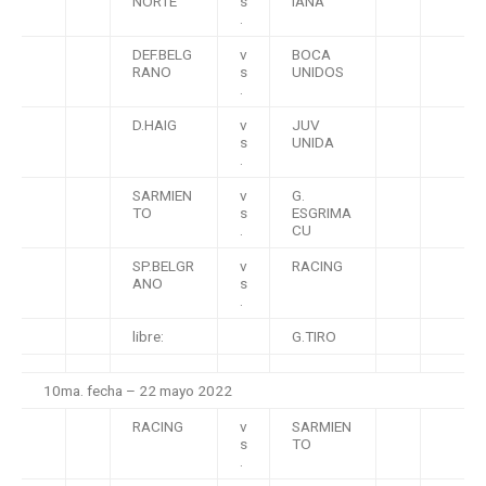
NORTE
s
IANA
.
DEF.BELG
v
BOCA
RANO
s
UNIDOS
.
D.HAIG
v
JUV
s
UNIDA
.
SARMIEN
v
G.
TO
s
ESGRIMA
.
CU
SP.BELGR
v
RACING
ANO
s
.
libre:
G.TIRO
10ma. fecha – 22 mayo 2022
RACING
v
SARMIEN
s
TO
.