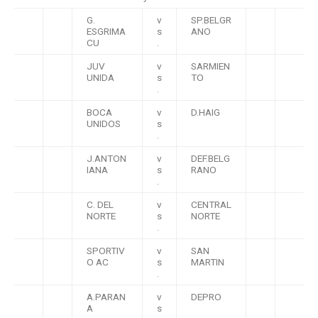
G.
v
SP.BELGR
ESGRIMA
s
ANO
CU
.
JUV
v
SARMIEN
UNIDA
s
TO
.
BOCA
v
D.HAIG
UNIDOS
s
.
J.ANTON
v
DEF.BELG
IANA
s
RANO
.
C. DEL
v
CENTRAL
NORTE
s
NORTE
.
SPORTIV
v
SAN
O AC
s
MARTIN
.
A.PARAN
v
DEPRO
A
s