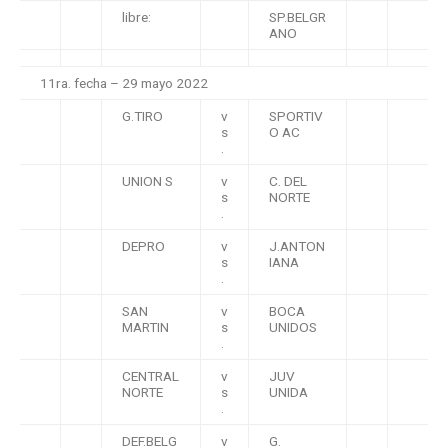
libre:
SP.BELGR
ANO
11ra. fecha – 29 mayo 2022
G.TIRO
v
SPORTIV
s
O AC
.
UNION S
v
C. DEL
s
NORTE
.
DEPRO
v
J.ANTON
s
IANA
.
SAN
v
BOCA
MARTIN
s
UNIDOS
.
CENTRAL
v
JUV
NORTE
s
UNIDA
.
DEF.BELG
v
G.