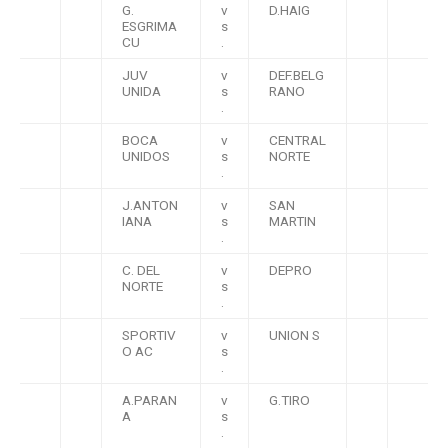
G.
v
D.HAIG
ESGRIMA
s
CU
.
JUV
v
DEF.BELG
UNIDA
s
RANO
.
BOCA
v
CENTRAL
UNIDOS
s
NORTE
.
J.ANTON
v
SAN
IANA
s
MARTIN
.
C. DEL
v
DEPRO
NORTE
s
.
SPORTIV
v
UNION S
O AC
s
.
A.PARAN
v
G.TIRO
A
s
.