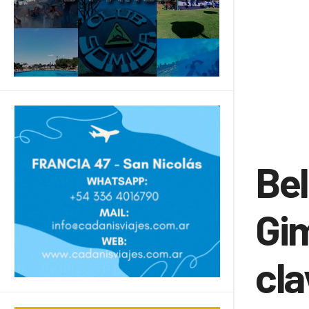
Bel
Gim
cla