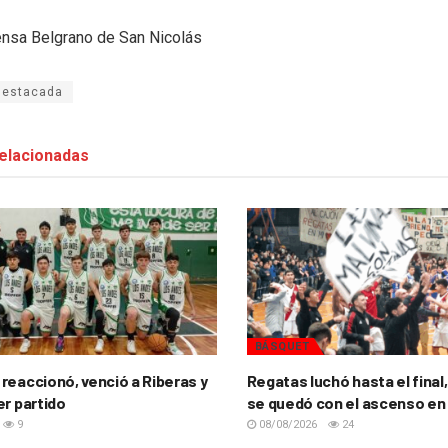
ensa Belgrano de San Nicolás
destacada
elacionadas
BÁSQUET
reaccionó, venció a Riberas y
Regatas luchó hasta el final,
er partido
se quedó con el ascenso en
9
08/08/2026
24