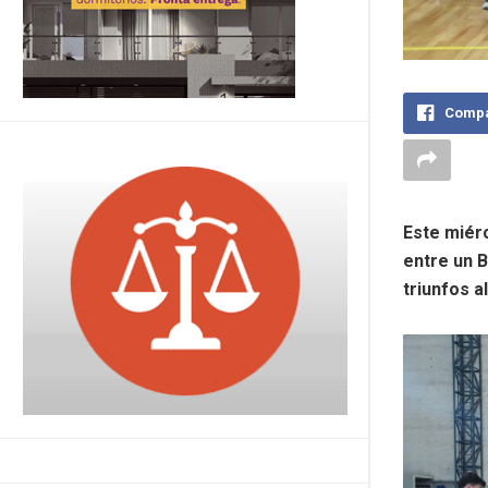
Compa
Este miérc
entre un B
triunfos a