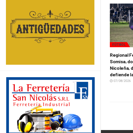
FÚTBOL
Regional F
Somisa, do
Nicoleña, d
defiende l
07/08/2026