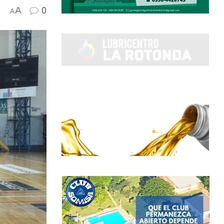
A
0
A