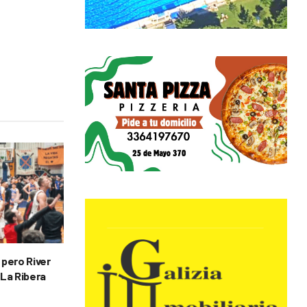
 pero River
 La Ribera