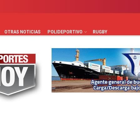
AUTOMOVILISMO
BÁSQUET
FÚTBOL
HANDBALL
HO
OTRAS NOTICIAS
POLIDEPORTIVO
RUGBY