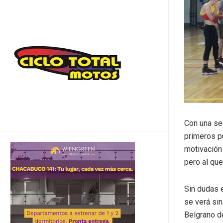
Con una se
primeros pu
motivación 
pero al que
Sin dudas e
se verá si
Belgrano d