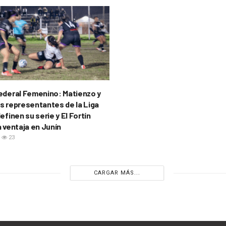
ederal Femenino: Matienzo y
s representantes de la Liga
efinen su serie y El Fortín
a ventaja en Junín
23
CARGAR MÁS...