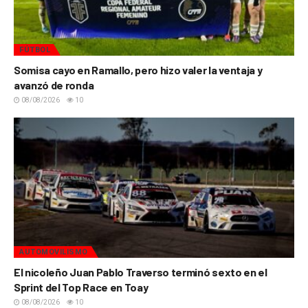
FÚTBOL
Somisa cayo en Ramallo, pero hizo valer la ventaja y
avanzó de ronda
08/08/2026
10
AUTOMOVILISMO
El nicoleño Juan Pablo Traverso terminó sexto en el
Sprint del Top Race en Toay
08/08/2026
10