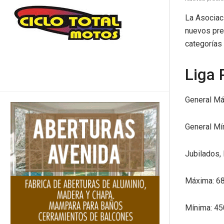
La Asociaci
nuevos prec
categorías 
Liga 
General Má
General Mí
Jubilados,
Máxima: 6
Mínima: 45