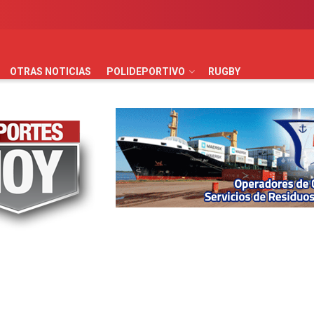
AUTOMOVILISMO
BÁSQUET
FÚTBOL
HANDBALL
HO
OTRAS NOTICIAS
POLIDEPORTIVO
RUGBY