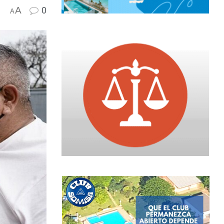
A
0
A