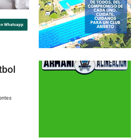
en Whatsapp
tbol
rentes