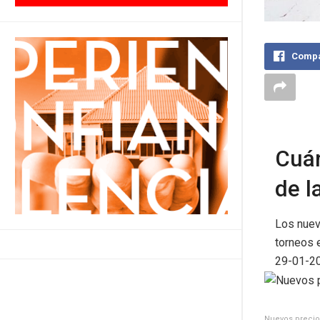
Compa
Cuán
de l
Los nuev
torneos e
29-01-20
Nuevos precios