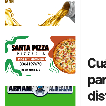
Cuá
par
dis