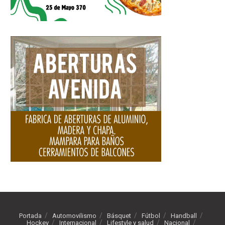
Portada
Automovilismo
Básquet
Fútbol
Handball
Hockey
Internacional
Lifestyle y salud
Nacional