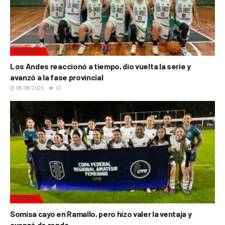
BÁSQUET
Los Andes reaccionó a tiempo, dio vuelta la serie y
avanzó a la fase provincial
08/08/2026
10
FÚTBOL
Somisa cayo en Ramallo, pero hizo valer la ventaja y
avanzó de ronda