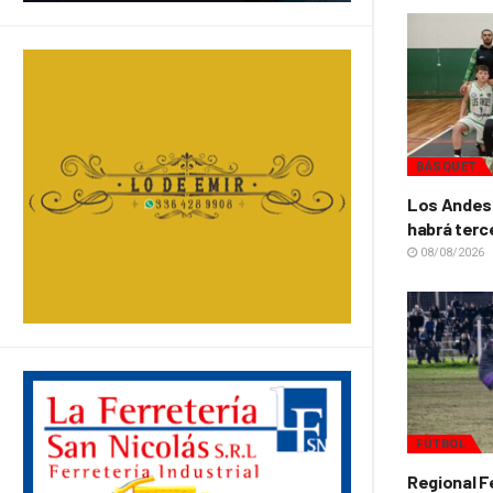
BÁSQUET
Los Andes 
habrá terc
08/08/2026
FÚTBOL
Regional F