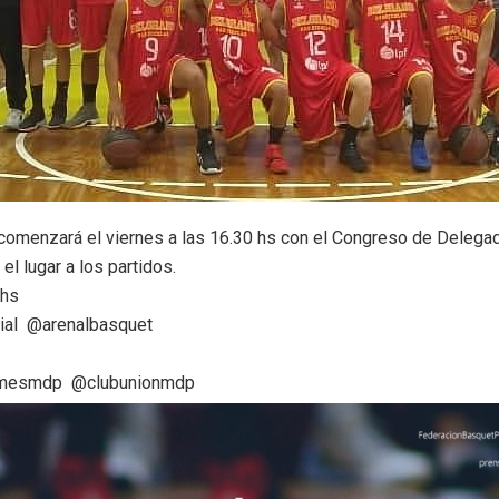
 comenzará el viernes a las 16.30 hs con el Congreso de Delega
 el lugar a los partidos.
 hs
ial
@arenalbasquet
lmesmdp
@clubunionmdp