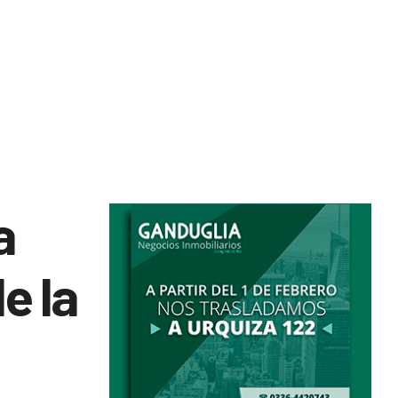
a
e la