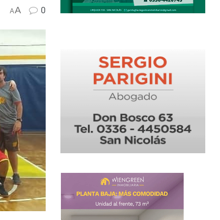
A
0
A