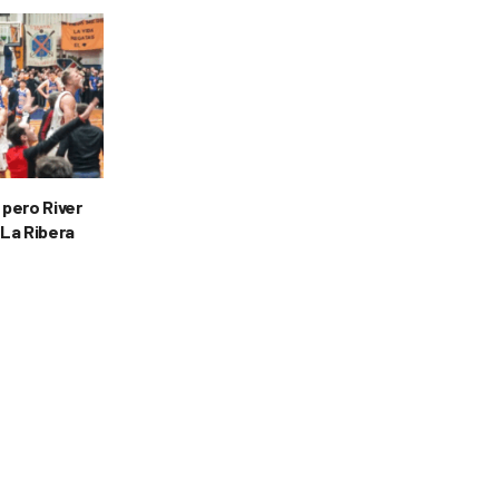
 pero River
 La Ribera