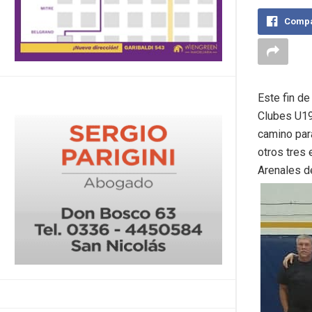
Compa
Este fin de
Clubes U19,
camino para
otros tres 
Arenales d