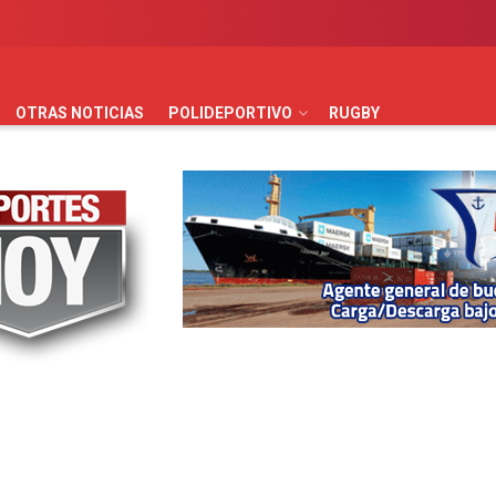
AUTOMOVILISMO
BÁSQUET
FÚTBOL
HANDBALL
HO
OTRAS NOTICIAS
POLIDEPORTIVO
RUGBY