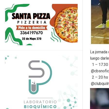
La jornada
luego darle
1 – 17.30
@cbsnofic
2 – 20 hs
@clubqui