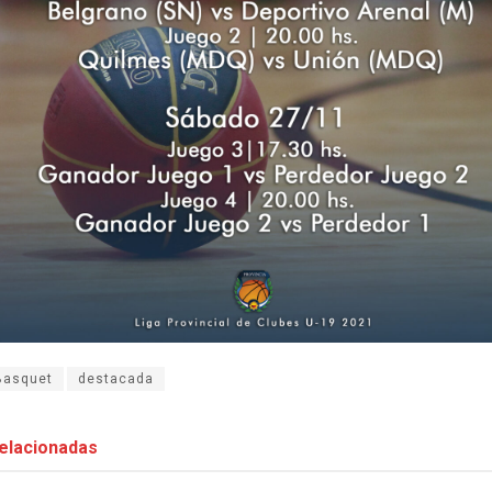
Basquet
destacada
elacionadas