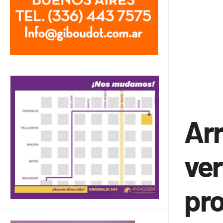
Arr
ver
pro