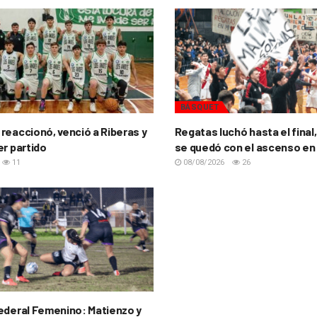
BÁSQUET
reaccionó, venció a Riberas y
Regatas luchó hasta el final,
er partido
se quedó con el ascenso en
11
08/08/2026
26
ederal Femenino: Matienzo y