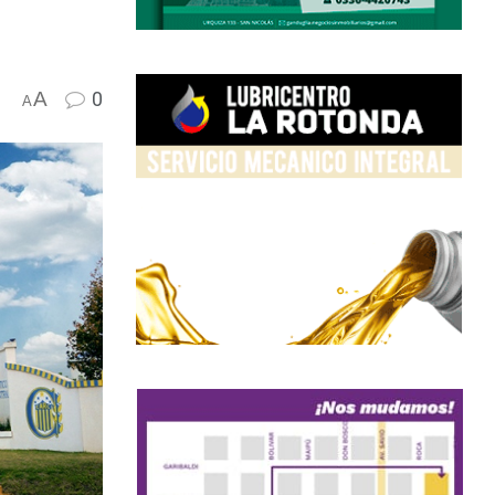
A
0
A