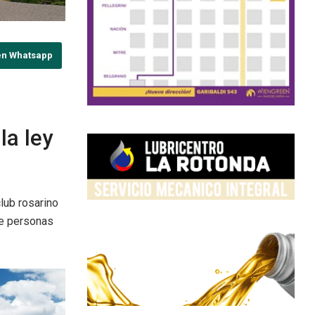
en Whatsapp
la ley
lub rosarino
de personas