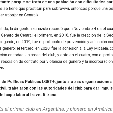
ante porque se trata de una población con dificultades pa
ue se tiene que prostituir para sobrevivir, entonces porqué una p
er trabajar en Central».
tido, la dirigente «auriazul» recordó que «Noviembre 4 es el cu
 Género de Central: el primero, en 2018, fue la creación de la Sec
segundo, en 2019, fue el protocolo de prevención y actuación con
e género; el tercero, en 2020, fue la adhesión a la Ley Micaela, c
ción en todas las áreas del club, y este es el cuatro, con el prot
 rescisión de contrato por violencia de género y la incorporació
s».
to de Políticas Públicas LGBT+, junto a otras organizaciones 
ivil, trabajaron con las autoridades del club para dar impuls
el cupo laboral travesti trans.
Es el primer club en Argentina, y pionero en América