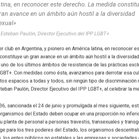
atina, en reconocer este derecho. La medida constit
ran avance en un ámbito aún hostil a la diversidad
exual»
Esteban Paulón, Director Ejecutivo del IPP LGBT+
er club en Argentina, y pionero en América latina, en reconocer e
onstituye un gran avance en un ámbito aún hostil a la diversidad
uno de los últimos ámbitos de resistencia de las prácticas excl
GBT+. Con medidas como ésta, avanzamos para derrotar esa cultu
os espacios a todas y todos, sin ningún tipo de discriminación ni
eban Paulón, Director Ejecutivo del IPP LGBT+, al celebrar la m
36, sancionada el 24 de junio y promulgada al mes siguiente, es
organismos del Estado deben ocupar en una proporción no inferio
u planta de personal a personas travestis, transexuales y transg
ige para los tres poderes del Estado, los organismos descentra
s, los entes públicos no estatales y las empresas y sociedades 