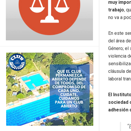
muy import
trabajo
, q
no va a pod
En este sen
del área de
Género; el 
violencia d
sensibiliza
cláusula de
laboral tran
El Institu
sociedad c
adhesión d
“