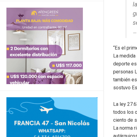
l
g
s
“Es el prim
La medida c
deporte es 
personas L
también est
sostuvo Est
La ley 27.6
todos los 
ciento de s
La norma r
autárquico