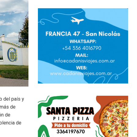
b del país y
demás de
ón de
iolencia de