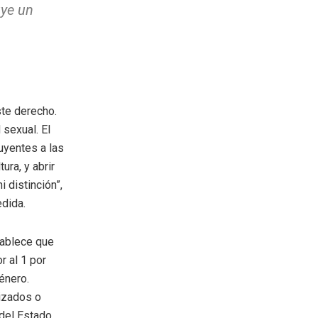
uye un
ste derecho.
 sexual. El
uyentes a las
ra, y abrir
 distinción”,
edida.
tablece que
r al 1 por
énero.
lizados o
del Estado.