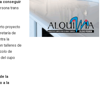
ra conseguir
ersona trans
arto proyecto
retaría de
tra la
on talleres de
ocolo de
n del cupo
de la
o a la