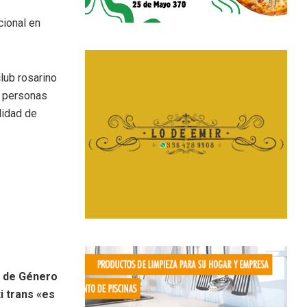
cional en
lub rosarino
e personas
lidad de
ia de Género
i trans «es