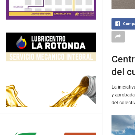
Compa
Centr
del c
La iniciati
y aprobada 
del colecti