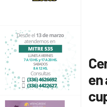
Cen
en 
cup