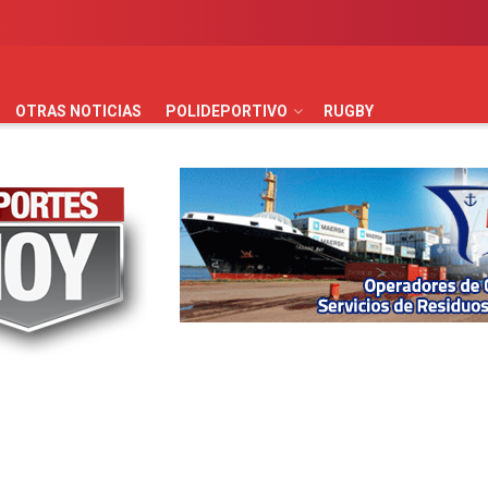
AUTOMOVILISMO
BÁSQUET
FÚTBOL
HANDBALL
HO
OTRAS NOTICIAS
POLIDEPORTIVO
RUGBY