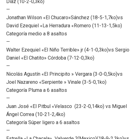
Díaz (10-2-0,3ko)
—
Jonathan Wilson «El Chucaro»Sánchez (18-5-1,7ko)vs
David Ezequiel «La Herradura «Romero (11-13-1,5ko)
Categoría medio a 8 asaltos
—
Walter Ezequiel «El Niño Terrible» jr (4-1-0,3ko)vs Sergio
Daniel «El Chatito» Córdoba (7-12-0,3ko)
—
Nicolás Agustín «El Principito » Vergara (3-0-0,5ko)vs
Joel Nazareno «Serpiente » Vinale (3-5-0,1ko)
Categoría Pluma a 6 asaltos
—
Juan José «El Pitbul «Velasco (23-2-0,14ko) vs Miguel
Ángel Correa (10-21-2,4ko)
Categoría Súper ligero a 6 asaltos
—
Estrella «La Chacala» Valverde ?(Mexico)(18-9-2,3ko)vs