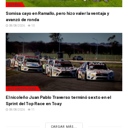
FÚTBOL
Somisa cayo en Ramallo, pero hizo valer la ventaja y
avanzó de ronda
08/08/2026
10
AUTOMOVILISMO
El nicoleño Juan Pablo Traverso terminó sexto en el
Sprint del Top Race en Toay
08/08/2026
11
CARGAR MÁS...