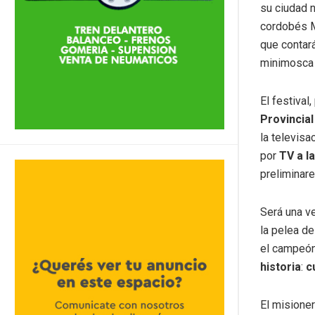
su ciudad 
cordobés M
que contará
minimosca 
El festival
Provincia
la televisa
por
TV a l
preliminare
Será una ve
la pelea de
el campeó
historia
:
c
El misioner