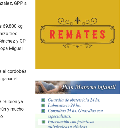
onzález, GPP a
os 69,800 kg
hizo tres
Sánchez y GP
Copa Miguel
ue el cordobés
 ganar el
. Si bien ya
omún y mucho
o.