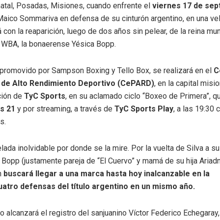
natal, Posadas, Misiones, cuando enfrente el
viernes 17 de se
aico Sommariva en defensa de su cinturón argentino, en una vel
 con la reaparición, luego de dos años sin pelear, de la reina mun
WBA, la bonaerense Yésica Bopp.
, promovido por Sampson Boxing y Tello Box, se realizará en el
C
l de Alto Rendimiento Deportivo (CePARD)
, en la capital misi
ción de
TyC Sports
, en su aclamado ciclo “Boxeo de Primera”, q
as 21
y por streaming, a través de
TyC Sports Play
, a las 19:30 
s.
lada inolvidable por donde se la mire. Por la vuelta de Silva a s
 Bopp (justamente pareja de “El Cuervo” y mamá de su hija Ariad
n
buscará llegar a una marca hasta hoy inalcanzable en la
uatro defensas del título argentino en un mismo año.
o alcanzará el registro del sanjuanino Víctor Federico Echegaray,