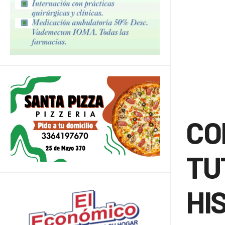
CO
TU
HI