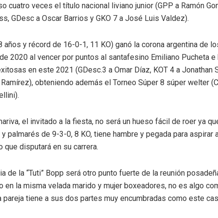
o cuatro veces el título nacional liviano junior (GPP a Ramón G
ss, GDesc a Oscar Barrios y GKO 7 a José Luis Valdez).
8 años y récord de 16-0-1, 11 KO) ganó la corona argentina de l
de 2020 al vencer por puntos al santafesino Emiliano Pucheta e 
xitosas en este 2021 (GDesc.3 a Omar Díaz, KOT 4 a Jonathan 
 Ramírez), obteniendo además el Torneo Súper 8 súper welter (
lini).
iva, el invitado a la fiesta, no será un hueso fácil de roer ya q
y palmarés de 9-3-0, 8 KO, tiene hambre y pegada para aspirar a
lo que disputará en su carrera.
a de la “Tuti” Bopp será otro punto fuerte de la reunión posadeña
o en la misma velada marido y mujer boxeadores, no es algo c
a pareja tiene a sus dos partes muy encumbradas como este cas