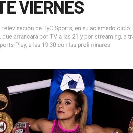
TE VIERNES
a televisación de TyC Sports, en su aclamado ciclo
, que arrancará por TV a las 21 y por streaming, a t
orts Play, a las 19:30 con las preliminares