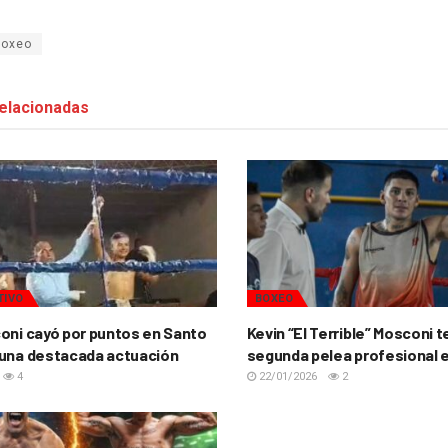
boxeo
elacionadas
TIVO
BOXEO
oni cayó por puntos en Santo
Kevin “El Terrible” Mosconi 
una destacada actuación
segunda pelea profesional 
4
22/01/2026
2