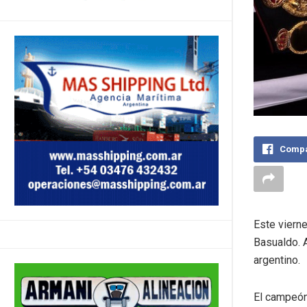
Compa
Este vierne
Basualdo. A
argentino.
El campeón 