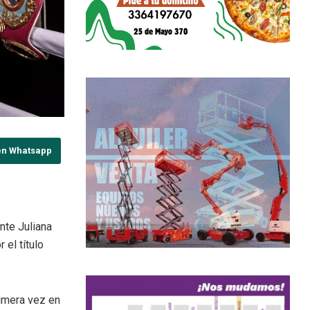
en Whatsapp
nte Juliana
el título
rimera vez en