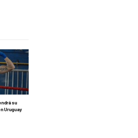
tendrá su
en Uruguay