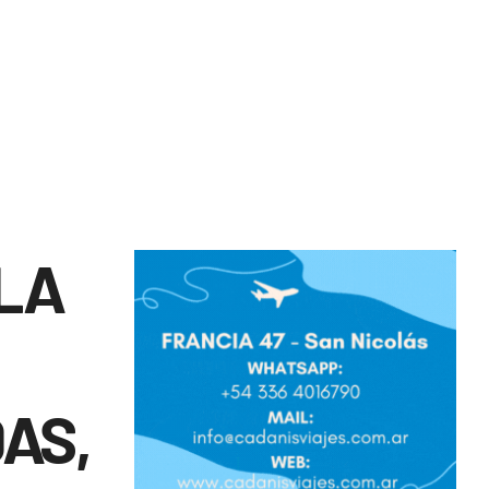
 LA
AS,