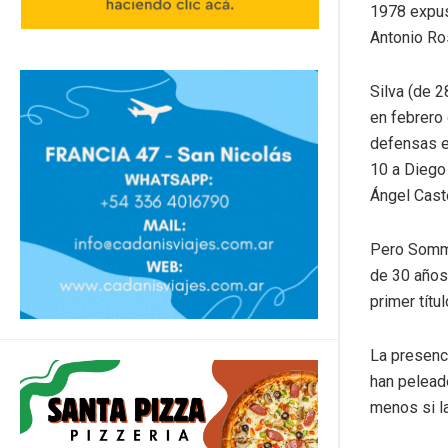
1978 expus
Antonio Ro
Silva (de 2
en febrero 
defensas e
10 a Diego
Ángel Castel
Pero Sommar
de 30 años 
primer títu
La presenci
han pelead
menos si l