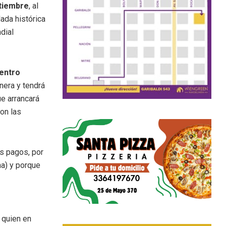
ptiembre
, al
ada histórica
dial
entro
onera y tendrá
ue arrancará
con las
us pagos, por
na) y porque
 quien en