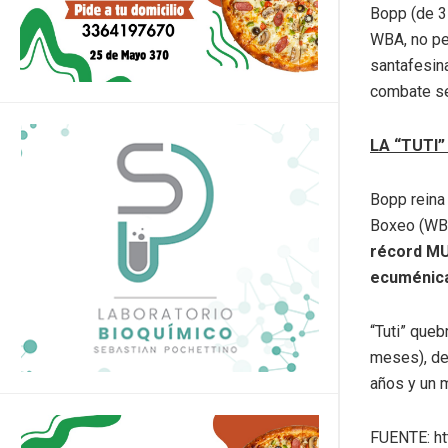
Bopp (de 3
WBA, no pe
santafesina
combate se
LA “TUTI
Bopp reina
Boxeo (WBA
récord M
ecuménica
“Tuti” que
meses), de
años y un 
FUENTE: ht