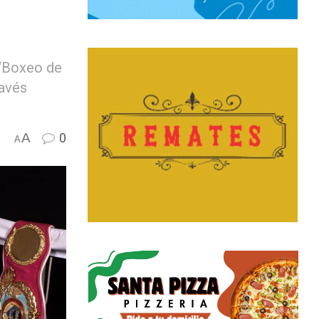
 “Boxeo de
ravés
A
0
A