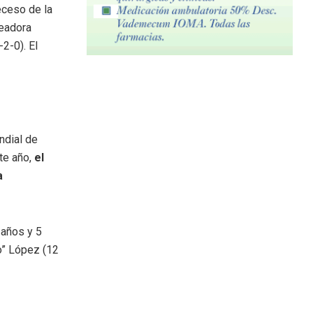
eceso de la
leadora
2-0). El
ndial de
te año,
el
a
 años y 5
o” López (12