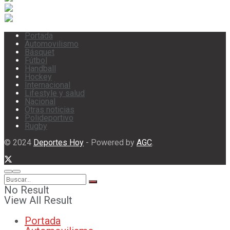
Portada
Automovilismo
Básquet
Fútbol
Handball
Hockey
Internacional
Lifestyle y salud
Nacional
Otras noticias
Polideportivo
Rugby
© 2024
Deportes Hoy
- Powered by
AGC
.
No Result
View All Result
Portada