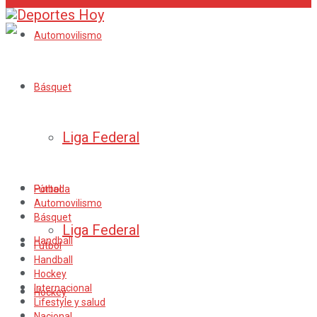
Automovilismo
Básquet
Liga Federal
Fútbol
Portada
Automovilismo
Básquet
Liga Federal
Handball
Fútbol
Handball
Hockey
Internacional
Hockey
Lifestyle y salud
Nacional