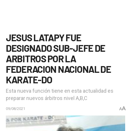
JESUS LATAPY FUE
DESIGNADO SUB-JEFE DE
ARBITROS POR LA
FEDERACION NACIONAL DE
KARATE-DO
Esta nueva función tiene en esta actualidad es
preparar nuevos árbitros nivel A,B,C
A
09/08/2021
A