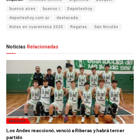
buenos aires
buenos i
Deporteshoy
deporteshoy.com.ar
destacada
Notas en cuarentena 2020
Regatas
San Nicolás
Noticias
Relacionadas
BÁSQUET
Los Andes reaccionó, venció a Riberas y habrá tercer
partido