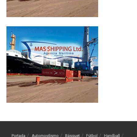
Portada
Automovilismo
Básquet
Fútbol
Handball