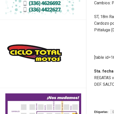
Cambios: P
ST, 18m Ra
Cardozo po
Pittaluga (D
[table id=1
5ta. fech
REGATAS v
DEF. SALT
Etiquetas: