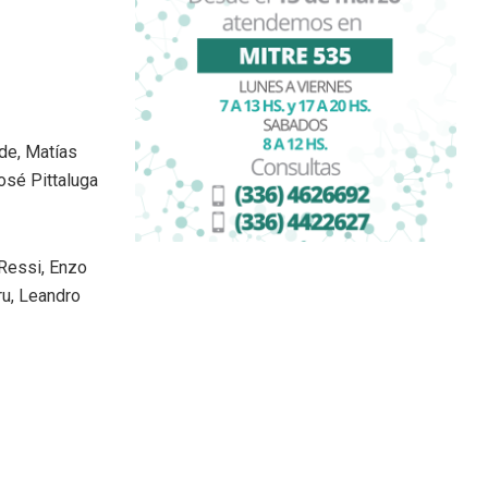
lde, Matías
osé Pittaluga
Ressi, Enzo
ru, Leandro