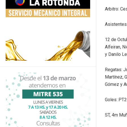
Arbitro: Ce
Asistentes
12 de Octub
Alfeiran, 
y Danilo Le
Regatas: J
Martínez, 
Gómez y Au
Goles: PT2
ST, 4m Muñ