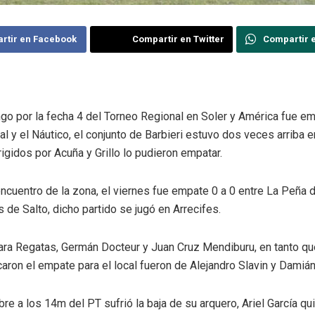
rtir en Facebook
Compartir en Twitter
Compartir 
go por la fecha 4 del Torneo Regional en Soler y América fue em
cal y el Náutico, el conjunto de Barbieri estuvo dos veces arriba e
rigidos por Acuña y Grillo lo pudieron empatar.
encuentro de la zona, el viernes fue empate 0 a 0 entre La Peña 
de Salto, dicho partido se jugó en Arrecifes.
ara Regatas, Germán Docteur y Juan Cruz Mendiburu, en tanto qu
caron el empate para el local fueron de Alejandro Slavin y Damiá
re a los 14m del PT sufrió la baja de su arquero, Ariel García qu