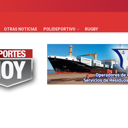
AUTOMOVILISMO
BÁSQUET
FÚTBOL
HANDBALL
HO
OTRAS NOTICIAS
POLIDEPORTIVO
RUGBY