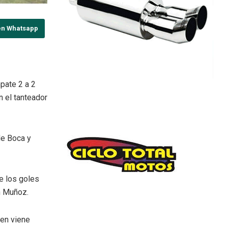
en Whatsapp
pate 2 a 2
n el tanteador
de Boca y
e los goles
n Muñoz.
ien viene