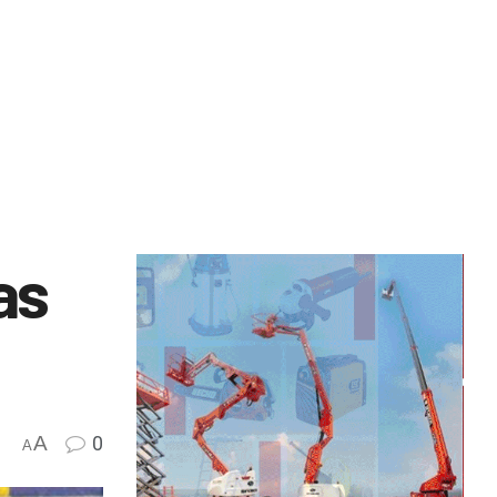
as
A
0
A