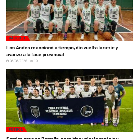
BÁSQUET
Los Andes reaccionó a tiempo, dio vuelta la serie y
avanzó a la fase provincial
08/08/2026
10
FÚTBOL
Somisa cayo en Ramallo, pero hizo valer la ventaja y