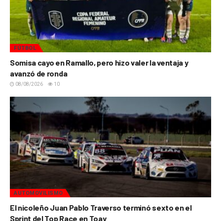
FÚTBOL
Somisa cayo en Ramallo, pero hizo valer la ventaja y
avanzó de ronda
08/08/2026
10
AUTOMOVILISMO
El nicoleño Juan Pablo Traverso terminó sexto en el
Sprint del Top Race en Toay