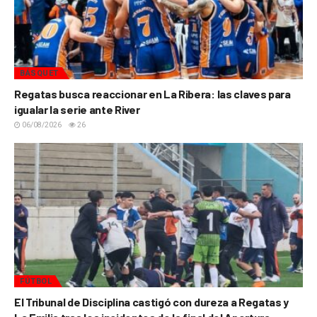
BÁSQUET
Regatas busca reaccionar en La Ribera: las claves para
igualar la serie ante River
06/08/2026
26
FÚTBOL
El Tribunal de Disciplina castigó con dureza a Regatas y