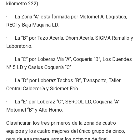
kilómetro 222).
· La Zona “A” está formada por Motomel A, Logística,
RECI y Baja Máquina LD.
· La “B” por Tazo Acería, Dhom Acería, SIGMA Ramallo y
Laboratorio.
· La “C” por Loberaz Vía “A”, Coquería “B”, Los Duendes
N° 5 LD y Casius Coquería “C”.
· La “D” por Loberaz Techos “B”, Transporte, Taller
Central Calderería y Sidernet Frío.
· La “E” por Loberaz “C”, SERCOL LD, Coquería “A”,
Motomel “B” y Alto Horno.
Clasificarán los tres primeros de la zona de cuatro
equipos y los cuatro mejores del único grupo de cinco,
para de esa manera, armar los octavos de final.