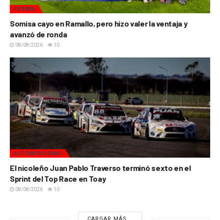
FÚTBOL
Somisa cayo en Ramallo, pero hizo valer la ventaja y
avanzó de ronda
08/08/2026
10
AUTOMOVILISMO
El nicoleño Juan Pablo Traverso terminó sexto en el
Sprint del Top Race en Toay
08/08/2026
10
CARGAR MÁS...