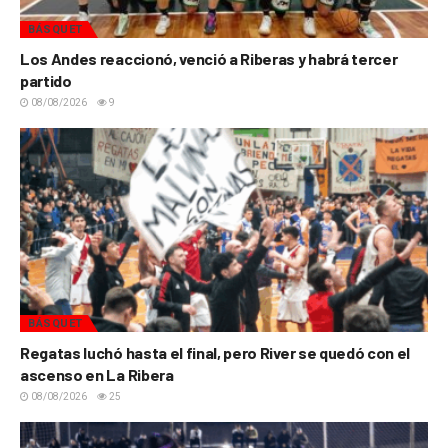
BÁSQUET
Los Andes reaccionó, venció a Riberas y habrá tercer
partido
08/08/2026
9
BÁSQUET
Regatas luchó hasta el final, pero River se quedó con el
ascenso en La Ribera
08/08/2026
25