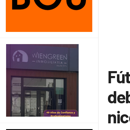
Fút
deb
nic