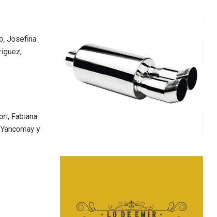
o, Josefina
riguez,
ri, Fabiana
a Yancomay y