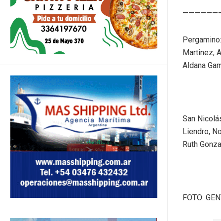
——————
Pergamino:
Martinez, A
Aldana Gam
San Nicolás
Liendro, N
Ruth Gonza
FOTO: GEN