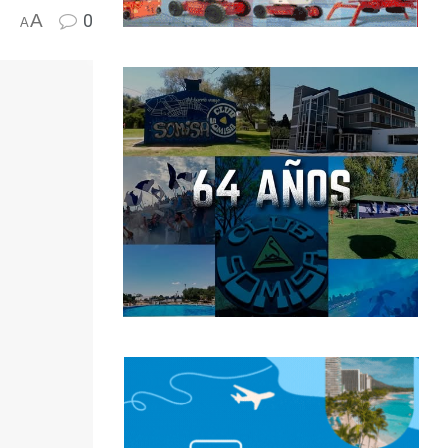
A
0
A