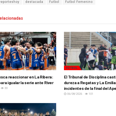
Deporteshoy
destacada
Futbol
Futbol Femenino
elacionadas
FÚTBOL
sca reaccionar en La Ribera:
El Tribunal de Disciplina cas
para igualar la serie ante River
dureza a Regatas y La Emilia
incidentes de la final del Ap
30
06/08/2026
101