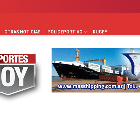
AUTOMOVILISMO
BÁSQUET
FÚTBOL
HANDBALL
HO
OTRAS NOTICIAS
POLIDEPORTIVO
RUGBY