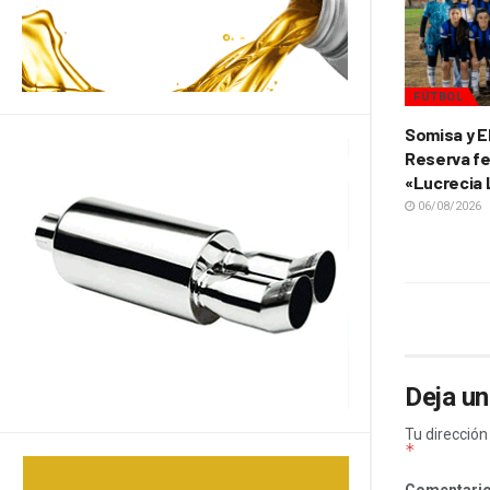
FÚTBOL
Somisa y E
Reserva fe
«Lucrecia
06/08/2026
Deja un
Tu dirección
*
Comentari