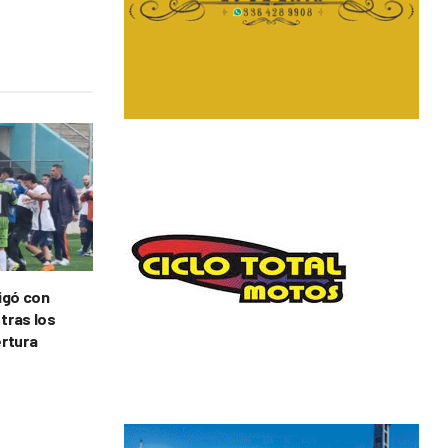
tigó con
 tras los
ertura