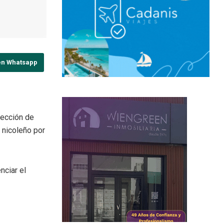
en Whatsapp
lección de
 nicoleño por
nciar el