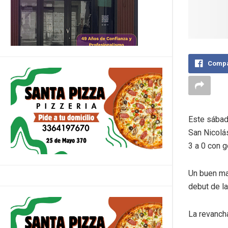
Compa
Este sábado
San Nicolás
3 a 0 con g
Un buen ma
debut de l
La revanch