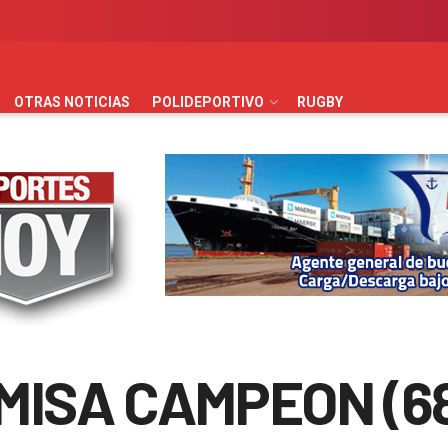
AUTOMOVILISMO
BÁSQUET
FÚTBOL
HANDBALL
HO
OTRAS NOTICIAS
POLIDEPORTIVO
RUGBY
MISA CAMPEON (6