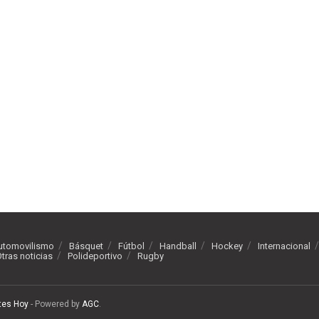
utomovilismo
Básquet
Fútbol
Handball
Hockey
Internacional
tras noticias
Polideportivo
Rugby
tes Hoy
- Powered by
AGC
.