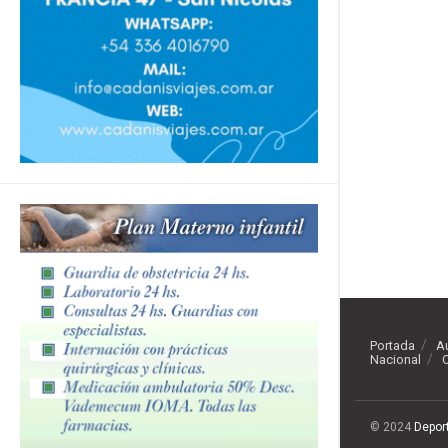
Portada
A
Nacional
O
© 2024
Depor