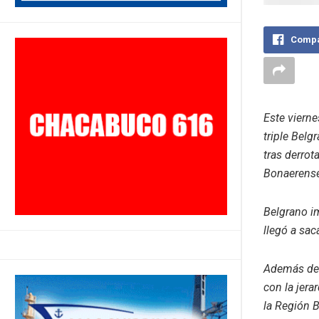
Compa
Este vierne
triple Belg
tras derrot
Bonaerens
Belgrano i
llegó a sac
Además de 
con la jera
la Región 