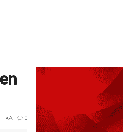
 en
A
0
A