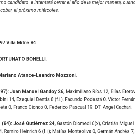
mo candidato e intentará cerrar el año de la mejor manera, cuand
cobar, el próximo miércoles.
7 Villa Mitre 84
FORTUNATO BONELLI.
 Mariano Atance-Leandro Mozzoni.
(97): Juan Manuel Gandoy 26,
Maximiliano Ríos 12, Elías Eterov
ini 14, Ezequiel Dentis 8 (f.i.); Facundo Podestá 0, Víctor Ferná
te 0, Franco Cionco 0, Federico Pascual 19. DT: Angel Cachari.
e (84): José Gutiérrez 24,
Gastón Diomedi 6(x), Cristián Miguel
, Ramiro Heinrich 6 (f.i.); Matías Monteoliva 0, Germán Andrés 7,