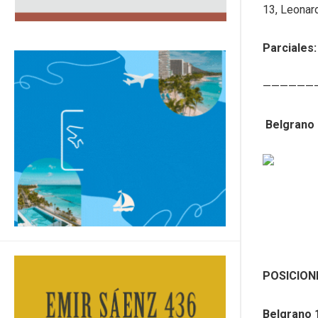
13, Leonardo
Parciales:
——————
Belgrano c
POSICION
Belgrano 