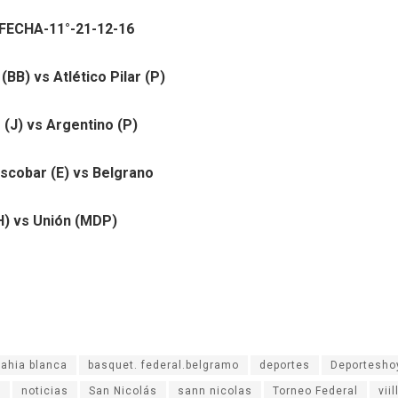
FECHA-11°-21-12-16
 (BB) vs Atlético Pilar (P)
(J) vs Argentino (P)
Escobar (E) vs Belgrano
H) vs Unión (MDP)
bahia blanca
basquet. federal.belgramo
deportes
Deportesho
a
noticias
San Nicolás
sann nicolas
Torneo Federal
vii