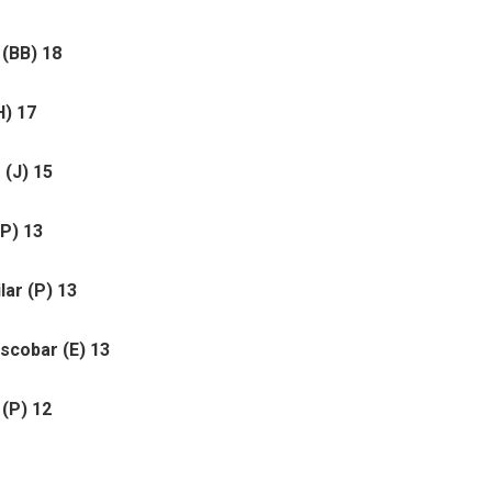
e (BB) 18
H) 17
 (J) 15
P) 13
ilar (P) 13
Escobar (E) 13
 (P) 12