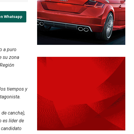
en Whatsapp
no a puro
de su zona
a Región
los tiempos y
otagonista.
 de cancha),
 es líder de
 candidato