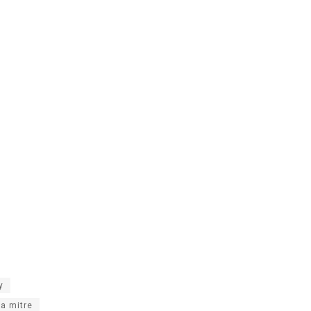
y
lla mitre