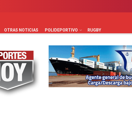
AUTOMOVILISMO
BÁSQUET
FÚTBOL
HANDBALL
HO
OTRAS NOTICIAS
POLIDEPORTIVO
RUGBY