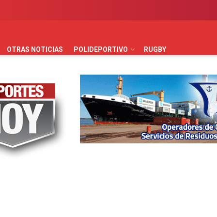
AUTOMOVILISMO
BÁSQUET
FÚTBOL
HANDBALL
HO
OTRAS NOTICIAS
POLIDEPORTIVO
RUGBY