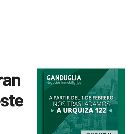
gran
este