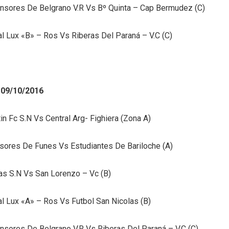
nsores De Belgrano V.R Vs Bº Quinta – Cap Bermudez (C)
al Lux «B» – Ros Vs Riberas Del Paraná – V.C (C)
09/10/2016
tin Fc S.N Vs Central Arg- Fighiera (Zona A)
sores De Funes Vs Estudiantes De Bariloche (A)
as S.N Vs San Lorenzo – Vc (B)
al Lux «A» – Ros Vs Futbol San Nicolas (B)
nsores De Belgrano V.R Vs Riberas Del Paraná – V.C (C)