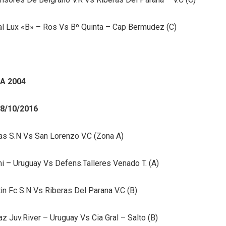
al Lux «B» – Ros Vs Bº Quinta – Cap Bermudez (C)
A 2004
8/10/2016
as S.N Vs San Lorenzo V.C (Zona A)
i – Uruguay Vs Defens.Talleres Venado T. (A)
tin Fc S.N Vs Riberas Del Parana V.C (B)
z Juv.River – Uruguay Vs Cia Gral – Salto (B)