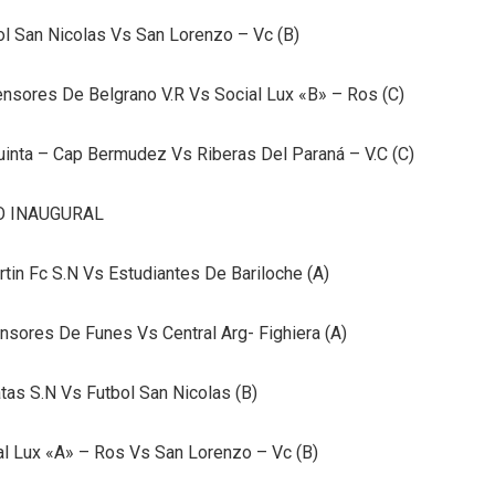
ol San Nicolas Vs San Lorenzo – Vc (B)
ensores De Belgrano V.R Vs Social Lux «B» – Ros (C)
uinta – Cap Bermudez Vs Riberas Del Paraná – V.C (C)
O INAUGURAL
rtin Fc S.N Vs Estudiantes De Bariloche (A)
nsores De Funes Vs Central Arg- Fighiera (A)
tas S.N Vs Futbol San Nicolas (B)
al Lux «A» – Ros Vs San Lorenzo – Vc (B)