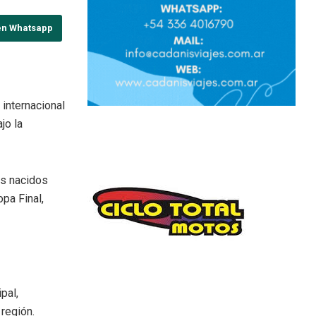
en Whatsapp
internacional
jo la
es nacidos
pa Final,
pal,
región.