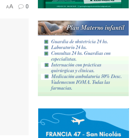
A
0
A