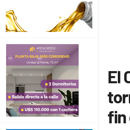
El 
tor
fin