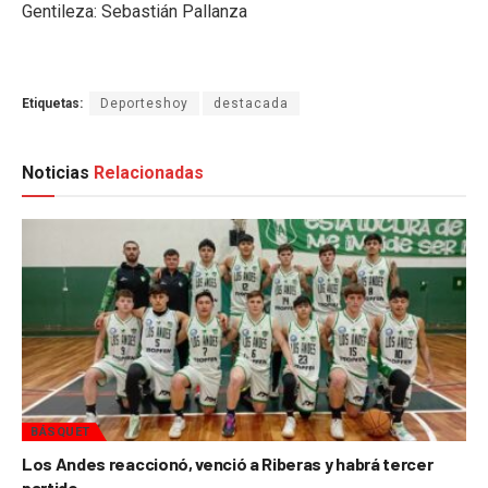
Gentileza: Sebastián Pallanza
Etiquetas:
Deporteshoy
destacada
Noticias
Relacionadas
BÁSQUET
Los Andes reaccionó, venció a Riberas y habrá tercer
partido