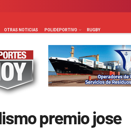
AUTOMOVILISMO
BÁSQUET
FÚTBOL
HANDBALL
HO
OTRAS NOTICIAS
POLIDEPORTIVO
RUGBY
lismo premio jose