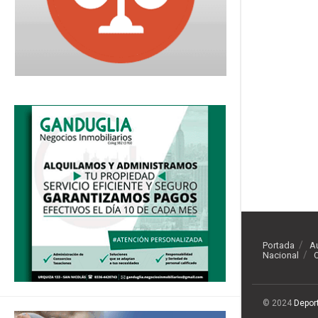
Portada
A
Nacional
O
© 2024
Depor