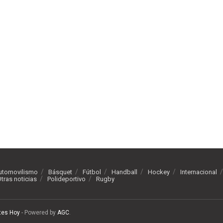
utomovilismo
Básquet
Fútbol
Handball
Hockey
Internacional
tras noticias
Polideportivo
Rugby
tes Hoy
- Powered by
AGC
.