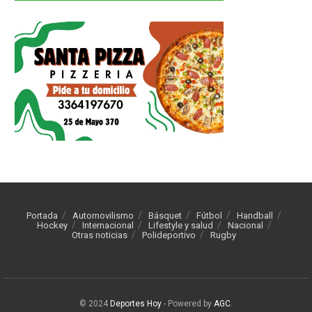
Portada
Automovilismo
Básquet
Fútbol
Handball
Hockey
Internacional
Lifestyle y salud
Nacional
Otras noticias
Polideportivo
Rugby
© 2024
Deportes Hoy
- Powered by
AGC
.