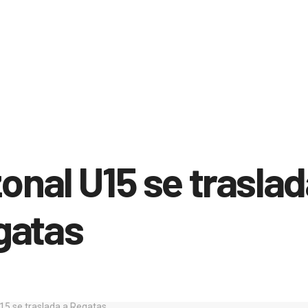
zonal U15 se traslad
gatas