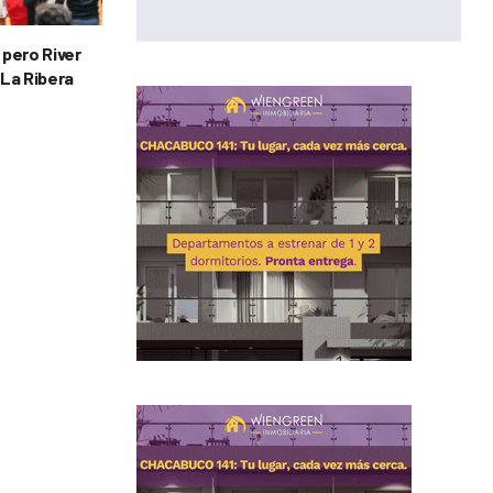
 pero River
 La Ribera