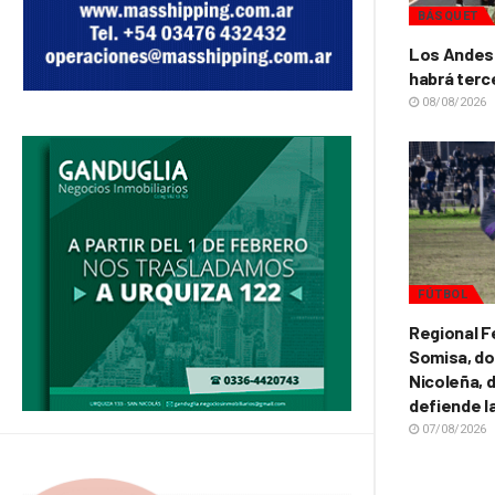
BÁSQUET
Los Andes 
habrá terc
08/08/2026
FÚTBOL
Regional F
Somisa, do
Nicoleña, d
defiende l
07/08/2026