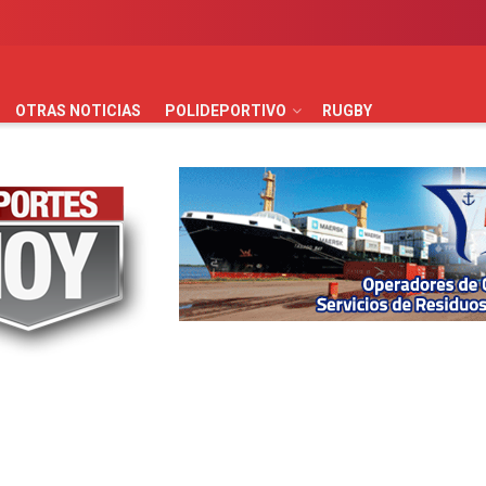
AUTOMOVILISMO
BÁSQUET
FÚTBOL
HANDBALL
HO
OTRAS NOTICIAS
POLIDEPORTIVO
RUGBY