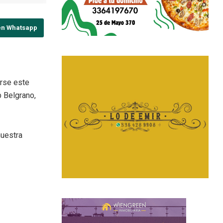
en Whatsapp
arse este
b Belgrano,
nuestra