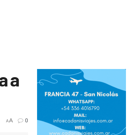
a a
A
0
A