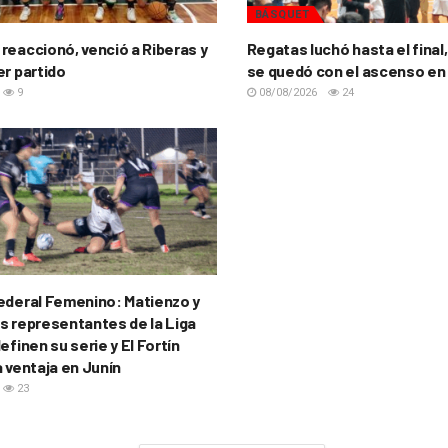
BÁSQUET
reaccionó, venció a Riberas y
Regatas luchó hasta el final,
er partido
se quedó con el ascenso en
9
08/08/2026
24
ederal Femenino: Matienzo y
s representantes de la Liga
efinen su serie y El Fortín
a ventaja en Junín
23