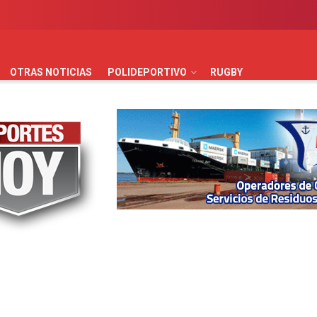
AUTOMOVILISMO
BÁSQUET
FÚTBOL
HANDBALL
HO
OTRAS NOTICIAS
POLIDEPORTIVO
RUGBY