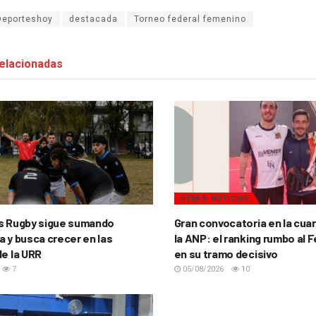
Deporteshoy
destacada
Torneo federal femenino
elacionadas
OTRAS NOTICIAS
s Rugby sigue sumando
Gran convocatoria en la cua
a y busca crecer en las
la ANP: el ranking rumbo al 
de la URR
en su tramo decisivo
7
05/08/2026
10