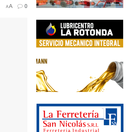
A
0
A