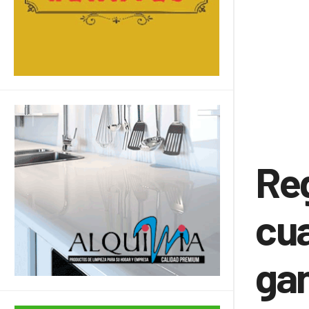
Reg
cua
ga