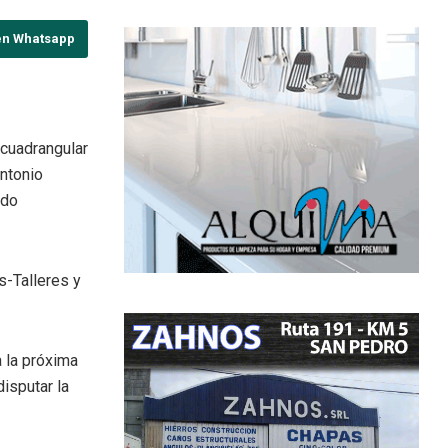
en Whatsapp
 cuadrangular
ntonio
ndo
s-Talleres y
a la próxima
disputar la