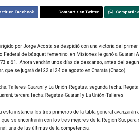
rtir en Facebook
Compartir en Twitter
Compartir 
irigido por Jorge Acosta se despidió con una victoria del primer
eo Federal de básquet femenino, en Misiones le ganó a Guarani A
 73 a 61. Ahora vendrán unos días de descanso, antes del segu
r, que se jugará del 22 al 24 de agosto en Charata (Chaco).
cha: Talleres-Guaraní y La Unión-Regatas; segunda fecha: Regata
araní; tercera fecha: Regatas-Guaraní y La Unión-Talleres.
esta instancia los tres primeros de la tabla general avanzarán 
a que se encontrarán con los tres mejores de la Región Sur, para 
al, una de las últimas de la competencia.