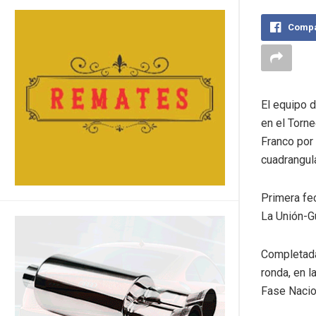
Compa
El equipo d
en el Torn
Franco por
cuadrangula
Primera fe
La Unión-Gu
Completada 
ronda, en l
Fase Nacion