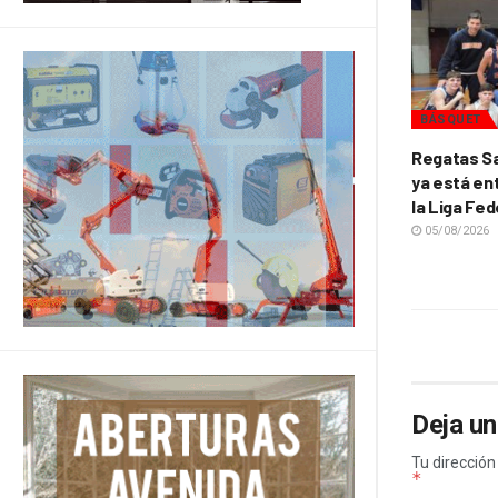
BÁSQUET
Regatas Sa
ya está ent
la Liga Fed
05/08/2026
Deja un
Tu dirección
*