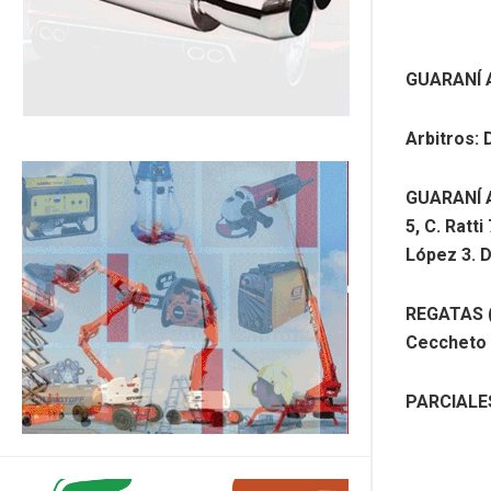
GUARANÍ A
Arbitros:
GUARANÍ A.
5, C. Ratti
López 3. D
REGATAS (73
Ceccheto 2
PARCIALES: