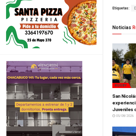
Etiquetas:
Noticias
R
RUGBY
San Nicolá
experienci
Juveniles 
05/08/2026