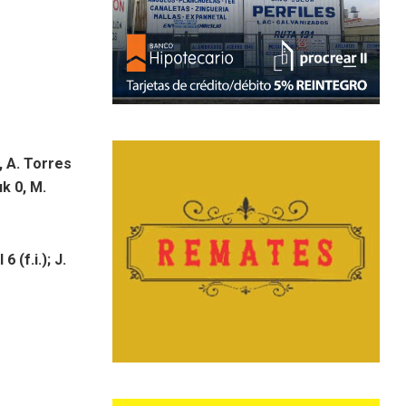
, A. Torres
uk 0, M.
 (f.i.); J.