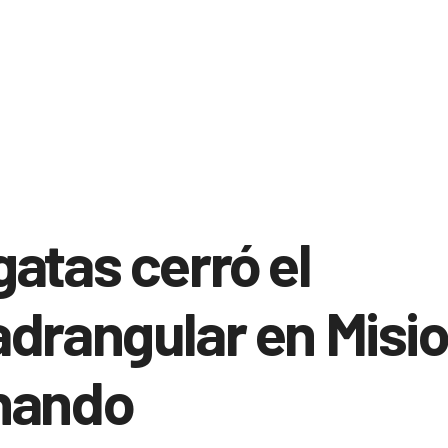
atas cerró el
drangular en Misi
nando