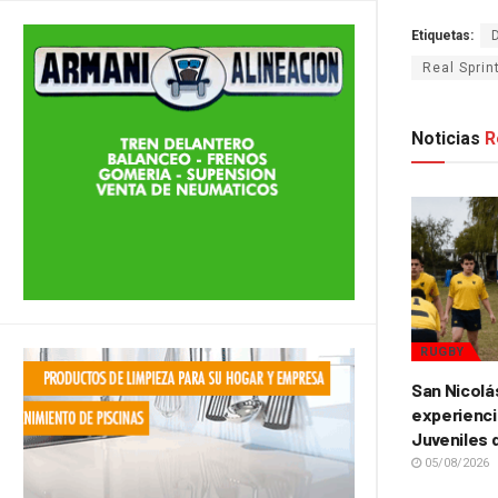
Etiquetas:
Real Sprin
Noticias
R
RUGBY
San Nicolá
experienci
Juveniles 
05/08/2026