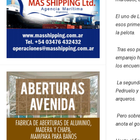
El uno de L
esos prime
la pelota.
Tras eso p
emparejo ha
los encuent
La segunda
Pedruelo y
arqueros.
Pero sobre
anota el go