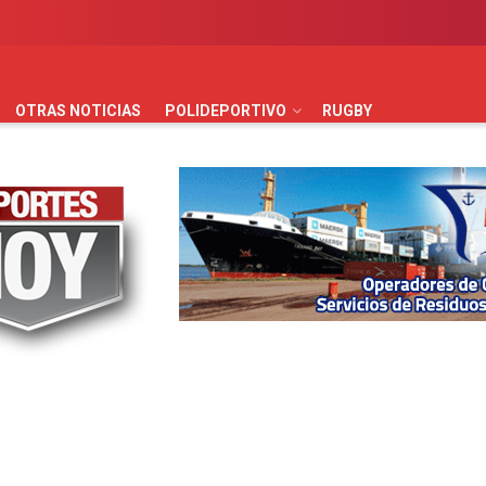
AUTOMOVILISMO
BÁSQUET
FÚTBOL
HANDBALL
HO
OTRAS NOTICIAS
POLIDEPORTIVO
RUGBY