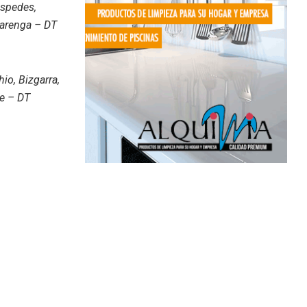
espedes,
barenga – DT
io, Bizgarra,
le – DT