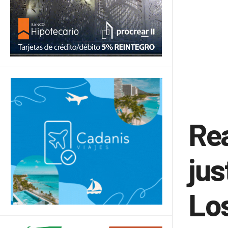
Rea
jus
Lo