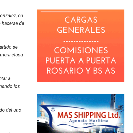
onzalez, e
n
a hacerse de
artido se
rimera etapa
etar a
anando los
ado del uno