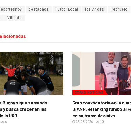
Deporteshoy
destacada
Fútbol Local
los Andes
Pedruelo
t
Villoldo
elacionadas
OTRAS NOTICIAS
s Rugby sigue sumando
Gran convocatoria en la cua
a y busca crecer en las
la ANP: el ranking rumbo al 
de la URR
en su tramo decisivo
6
05/08/2026
10