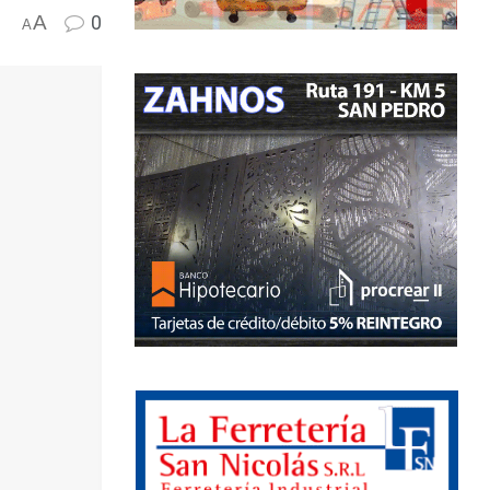
A
0
A