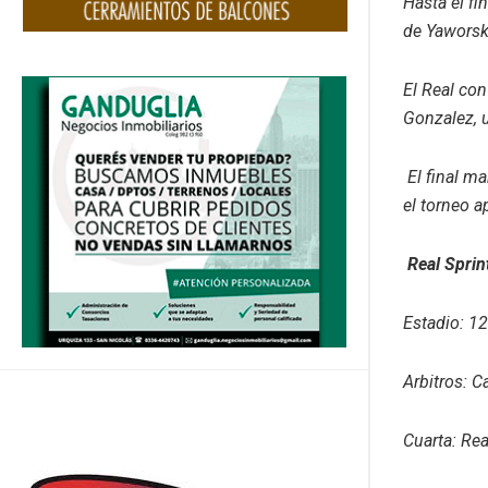
Hasta el fi
de Yaworsk
El Real co
Gonzalez, u
El final m
el torneo 
Real Sprin
Estadio: 12
Arbitros: C
Cuarta: Rea