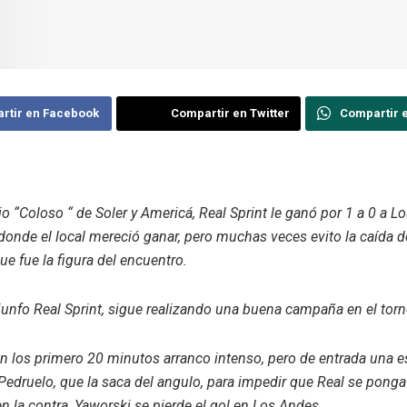
rtir en Facebook
Compartir en Twitter
Compartir 
io “Coloso “ de Soler y Americá, Real Sprint le ganó por 1 a 0 a L
donde el local mereció ganar, pero muchas veces evito la caída d
ue fue la figura del encuentro.
iunfo Real Sprint, sigue realizando una buena campaña en el torn
en los primero 20 minutos arranco intenso, pero de entrada una e
Pedruelo, que la saca del angulo, para impedir que Real se ponga 
e
n la contra, Yaworski se pierde el gol en Los Andes.