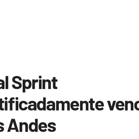
l Sprint
tificadamente venc
s Andes