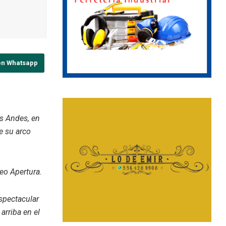
en Whatsapp
os Andes, en
e su arco
eo Apertura.
spectacular
arriba en el