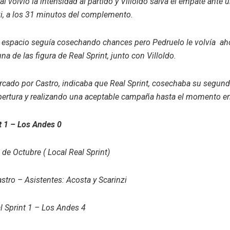
nal volvió la intensidad al partido y Villoldo salva el empate ante
i, a los 31 minutos del complemento.
n espacio seguía cosechando chances pero Pedruelo le volvía aho
na de las figura de Real Sprint, junto con Villoldo.
arcado por Castro, indicaba que Real Sprint, cosechaba su segund
apertura y realizando una aceptable campaña hasta el momento en
t 1 – Los Andes 0
 de Octubre ( Local Real Sprint)
astro – Asistentes: Acosta y Scarinzi
l Sprint 1 – Los Andes 4