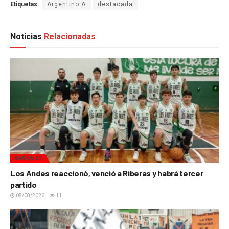
Etiquetas:
Argentino A
destacada
Noticias
Relacionadas
BÁSQUET
Los Andes reaccionó, venció a Riberas y habrá tercer
partido
08/08/2026
11