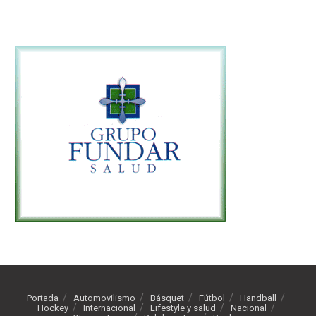
Portada
Automovilismo
Básquet
Fútbol
Handball
Hockey
Internacional
Lifestyle y salud
Nacional