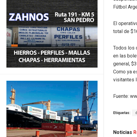
Fútbol Arge
El operativ
total de $1
Todos los q
en las bole
general, $
Como ya es 
visitantes 
Fuente: ww
Etiquetas:
Noticias
R