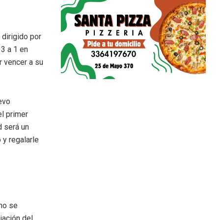
 dirigido por
 3 a 1 en
r vencer a su
uevo
el primer
d será un
y regalarle
 no se
iación del