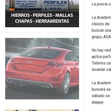
La previa s
La Academi
clásico de 
buscan una 
grupo, ASAC
No hay nad
aplica perf
Talleres ca
levantar c
La Academi
buscará seg
sábado se 
ataque.