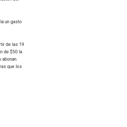
la un gasto
tir de las 19
án de $50 la
o abonan.
ras que los