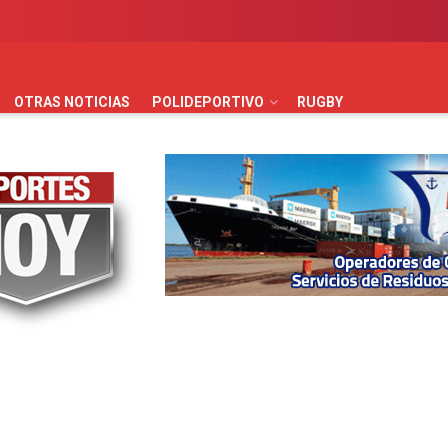
AUTOMOVILISMO
BÁSQUET
FÚTBOL
HANDBALL
HO
OTRAS NOTICIAS
POLIDEPORTIVO
RUGBY