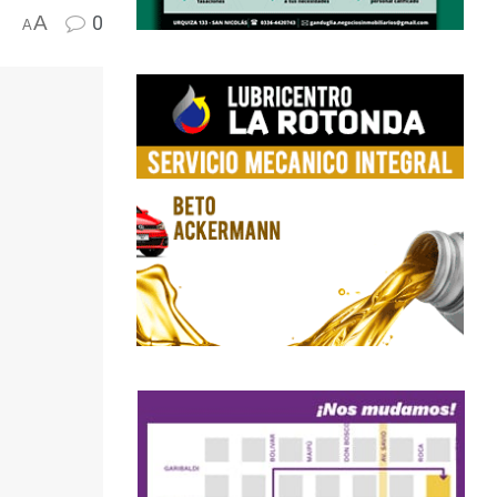
A
0
A