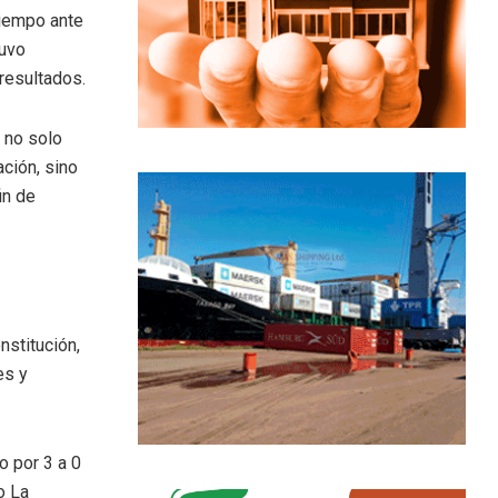
tiempo ante
tuvo
resultados.
 no solo
ación, sino
in de
nstitución,
es y
o por 3 a 0
o La