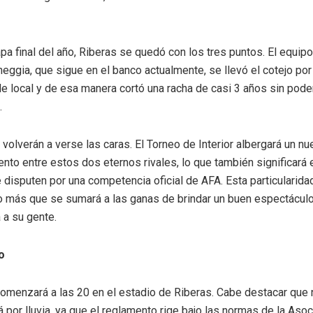
apa final del año, Riberas se quedó con los tres puntos. El equipo
ggia, que sigue en el banco actualmente, se llevó el cotejo por
e local y de esa manera cortó una racha de casi 3 años sin pode
.
volverán a verse las caras. El Torneo de Interior albergará un n
nto entre estos dos eternos rivales, lo que también significará 
 disputen por una competencia oficial de AFA. Esta particularida
 más que se sumará a las ganas de brindar un buen espectáculo 
a a su gente.
o
 comenzará a las 20 en el estadio de Riberas. Cabe destacar que
por lluvia, ya que el reglamento rige bajo las normas de la Asoc