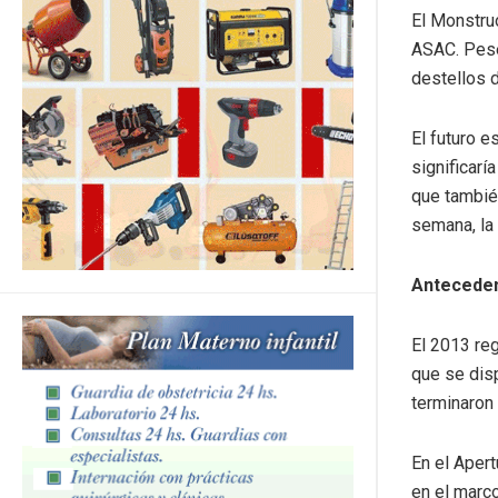
El Monstruo
ASAC. Pese
destellos 
El futuro e
significarí
que también
semana, la 
Anteceden
El 2013 reg
que se disp
terminaron 
En el Apert
en el marco