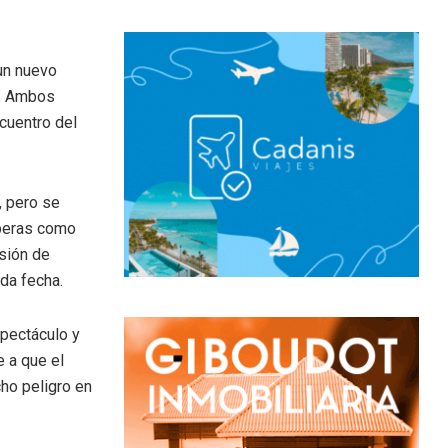
 un nuevo
A. Ambos
ncuentro del
, pero se
iberas como
asión de
da fecha.
pectáculo y
e a que el
ho peligro en