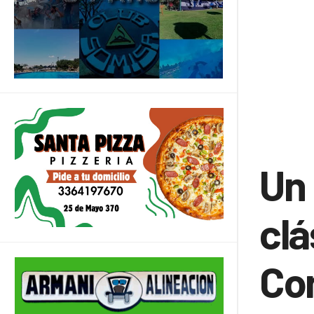
Un 
clá
Con