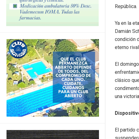
República.
Ya en la et
Damián Sche
condición d
eterno rival
El domingo 
enfrentamie
clásico que
condimento
una victori
Dispositiv
El partido
suspenderá 