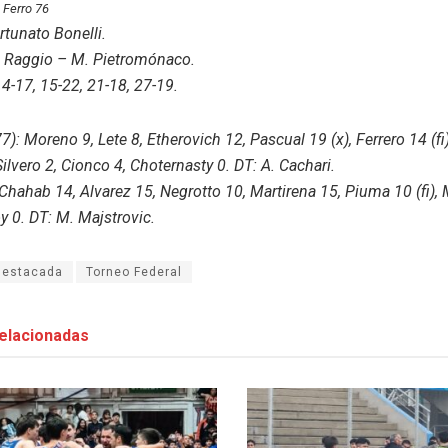
–
Ferro 76
rtunato Bonelli.
N. Raggio – M. Pietromónaco.
14-17, 15-22, 21-18, 27-19.
7): Moreno 9, Lete 8, Etherovich 12, Pascual 19 (x), Ferrero 14 (fi)
Silvero 2, Cionco 4, Choternasty 0. DT: A. Cachari.
 Chahab 14, Alvarez 15, Negrotto 10, Martirena 15, Piuma 10 (fi),
y 0. DT: M. Majstrovic.
destacada
Torneo Federal
elacionadas