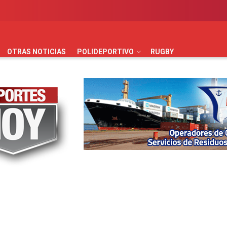
AUTOMOVILISMO
BÁSQUET
FÚTBOL
HANDBALL
HO
OTRAS NOTICIAS
POLIDEPORTIVO
RUGBY