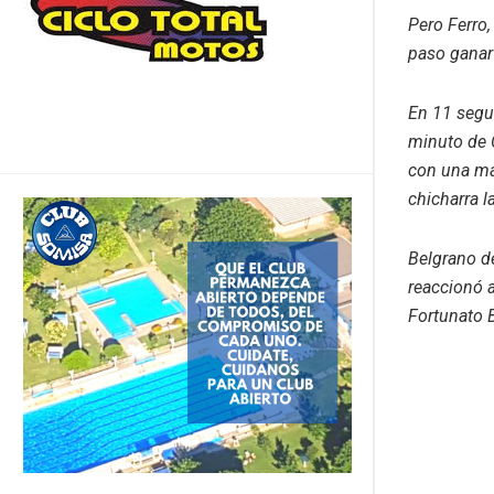
Pero Ferro,
paso ganar
En 11 segu
minuto de C
con una mág
chicharra l
Belgrano de
reaccionó 
Fortunato B