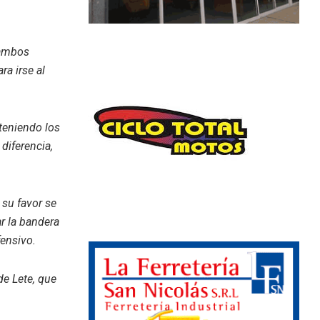
 ambos
ra irse al
nteniendo los
 diferencia,
 su favor se
r la bandera
fensivo.
 de Lete, que