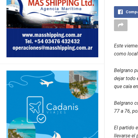
Compa
Este vierne
como local 
Belgrano pa
dejar todo 
que caía en
Belgrano cor
77 a 76, po
El partido 
llevarse el