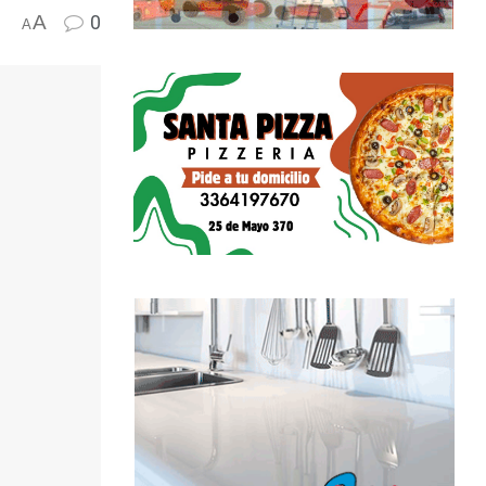
A
0
A