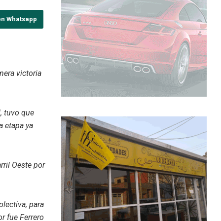
en Whatsapp
mera victoria
, tuvo que
a etapa ya
arril Oeste por
olectiva, para
or fue Ferrero