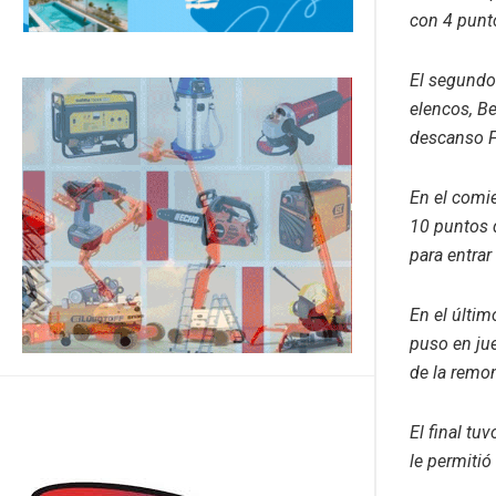
con 4 punt
El segundo
elencos, Be
descanso F
En el comie
10 puntos d
para entrar
En el últim
puso en jue
de la remon
El final tu
le permiti