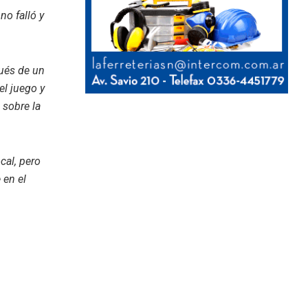
no falló y
pués de un
el juego y
 sobre la
cal, pero
 en el