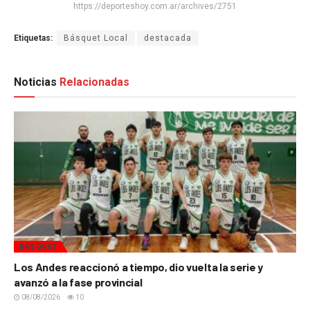
https://deporteshoy.com.ar/archives/2751
Etiquetas:
Básquet Local
destacada
Noticias
Relacionadas
BÁSQUET
Los Andes reaccionó a tiempo, dio vuelta la serie y
avanzó a la fase provincial
08/08/2026
10