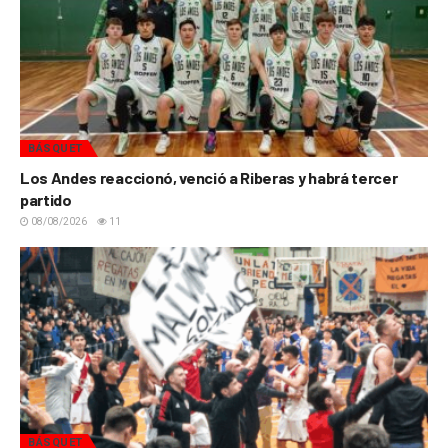
BÁSQUET
Los Andes reaccionó, venció a Riberas y habrá tercer
partido
08/08/2026
11
BÁSQUET